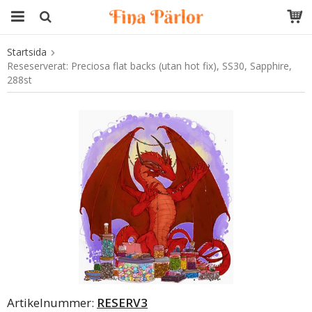
Startsida
Produkten har blivit tillagd i varukorgen
Reseserverat: Preciosa flat backs (utan hot fix), SS30, Sapphire,
288st
Artikelnummer:
RESERV3