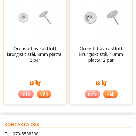
Öronstift av rostfritt
Öronstift av rostfritt
kirurgiskt stål, 8mm platta,
kirurgiskt stål, 10mm
2 par
platta, 2 par
12 kr
12 kr
Info
Välj
Info
Välj
KONTAKTA OSS
Tel. 070-5588398