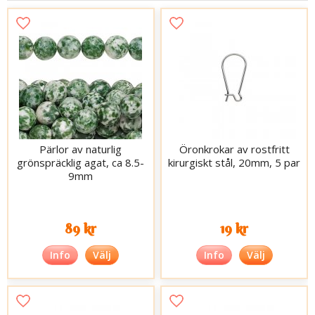
Pärlor av naturlig
Öronkrokar av rostfritt
grönspräcklig agat, ca 8.5-
kirurgiskt stål, 20mm, 5 par
9mm
89 kr
19 kr
Info
Välj
Info
Välj