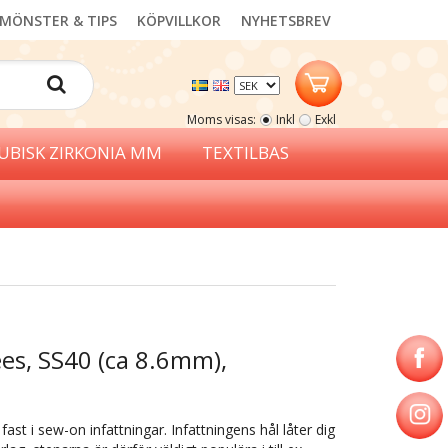
MÖNSTER & TIPS
KÖPVILLKOR
NYHETSBREV
Moms visas:
Inkl
Exkl
UBISK ZIRKONIA MM
TEXTILBAS
es, SS40 (ca 8.6mm),
ast i sew-on infattningar. Infattningens hål låter dig