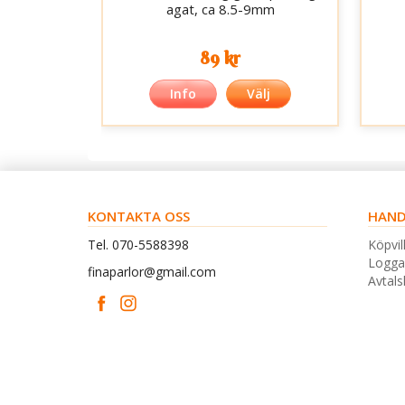
agat, ca 8.5-9mm
89 kr
Info
Välj
KONTAKTA OSS
HAND
Tel. 070-5588398
Köpvil
Logga
finaparlor@gmail.com
Avtal