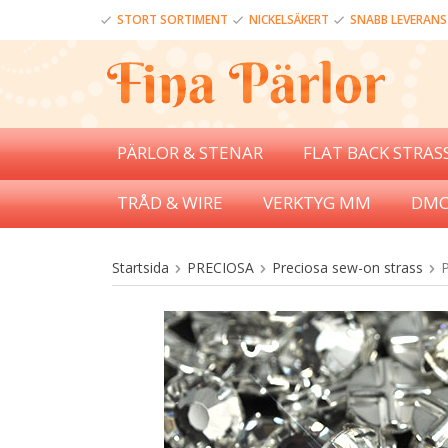
STORT SORTIMENT
NICKELSÄKERT
SNABB LEVERANS
PÄRLOR & STENAR
FLAT BACK STRAS
TRÅD & WIRE
VERKTYG MM
DMC
Startsida
PRECIOSA
Preciosa sew-on strass
P