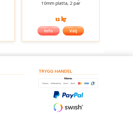
10mm platta, 2 par
12 kr
Info
Välj
TRYGG HANDEL