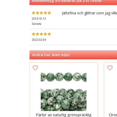
Medelbetyg
5
/5 baserat på
2
st röster.
Jättefina och glittrar som jag vill
2024-10-13
Daniela
2022-02-04
Andra har även köpt
Pärlor av naturlig grönspräcklig
Öron