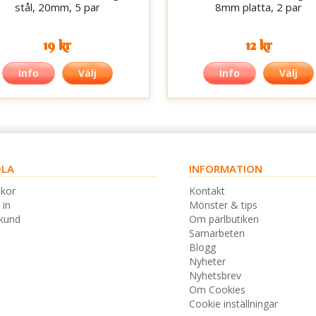
stål, 20mm, 5 par
8mm platta, 2 par
19 kr
12 kr
Info
Välj
Info
Välj
LA
INFORMATION
lkor
Kontakt
 in
Mönster & tips
skund
Om pärlbutiken
Samarbeten
Blogg
Nyheter
Nyhetsbrev
Om Cookies
Cookie inställningar