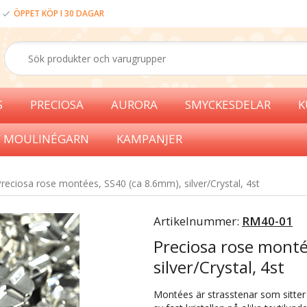
ÖPPET KÖP I 30 DAGAR
S
PRECIOSA
AURORA
SMYCKESDELAR
K
 MOULINÉGARN
KAMPANJER
reciosa rose montées, SS40 (ca 8.6mm), silver/Crystal, 4st
Artikelnummer:
RM40-01
Preciosa rose monté
silver/Crystal, 4st
Montées är strasstenar som sitter f