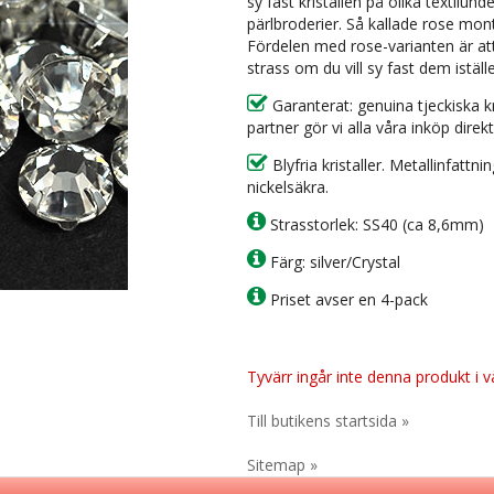
sy fast kristallen på olika textilunde
pärlbroderier. Så kallade rose mon
Fördelen med rose-varianten är att 
strass om du vill sy fast dem iställ
Garanterat: genuina tjeckiska k
partner gör vi alla våra inköp direkt
Blyfria kristaller. Metallinfattn
nickelsäkra.
Strasstorlek: SS40 (ca 8,6mm)
Färg: silver/Crystal
Priset avser en 4-pack
Tyvärr ingår inte denna produkt i vår
Till butikens startsida »
Sitemap »