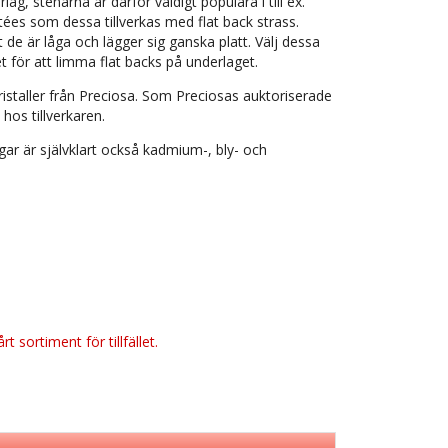
rlag, stenarna är därför väldigt populära i till ex.
tées som dessa tillverkas med flat back strass.
de är låga och lägger sig ganska platt. Välj dessa
et för att limma flat backs på underlaget.
ristaller från Preciosa. Som Preciosas auktoriserade
 hos tillverkaren.
ingar är självklart också kadmium-, bly- och
t sortiment för tillfället.