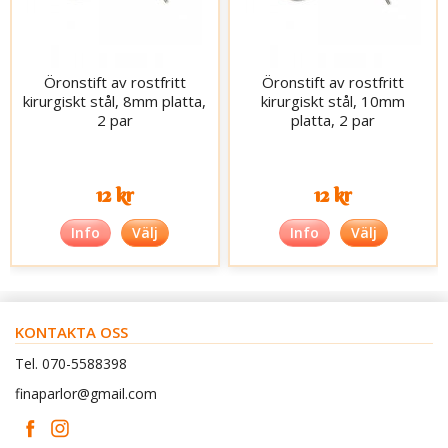
Öronstift av rostfritt
Öronstift av rostfritt
kirurgiskt stål, 8mm platta,
kirurgiskt stål, 10mm
2 par
platta, 2 par
12 kr
12 kr
Info
Välj
Info
Välj
KONTAKTA OSS
Tel. 070-5588398
finaparlor@gmail.com