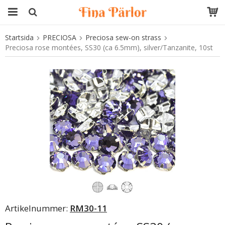
Startsida
PRECIOSA
Preciosa sew-on strass
Produkten har blivit tillagd i varukorgen
Preciosa rose montées, SS30 (ca 6.5mm), silver/Tanzanite, 10st
Artikelnummer:
RM30-11