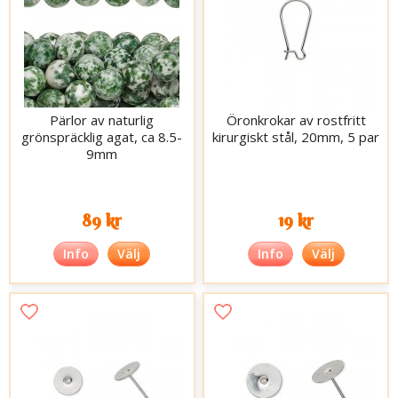
Pärlor av naturlig
Öronkrokar av rostfritt
grönspräcklig agat, ca 8.5-
kirurgiskt stål, 20mm, 5 par
9mm
89 kr
19 kr
Info
Välj
Info
Välj