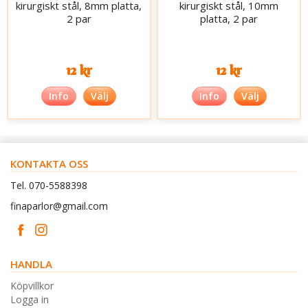
kirurgiskt stål, 8mm platta,
kirurgiskt stål, 10mm
2 par
platta, 2 par
12 kr
12 kr
Info
Välj
Info
Välj
KONTAKTA OSS
Tel. 070-5588398
finaparlor@gmail.com
HANDLA
Köpvillkor
Logga in