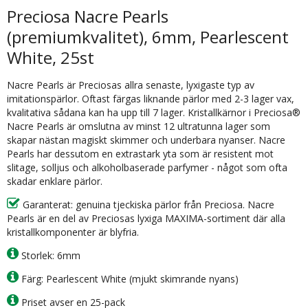
Preciosa Nacre Pearls
(premiumkvalitet), 6mm, Pearlescent
White, 25st
Nacre Pearls är Preciosas allra senaste, lyxigaste typ av
imitationspärlor. Oftast färgas liknande pärlor med 2-3 lager vax,
kvalitativa sådana kan ha upp till 7 lager. Kristallkärnor i Preciosa®
Nacre Pearls är omslutna av minst 12 ultratunna lager som
skapar nästan magiskt skimmer och underbara nyanser. Nacre
Pearls har dessutom en extrastark yta som är resistent mot
slitage, solljus och alkoholbaserade parfymer - något som ofta
skadar enklare pärlor.
Garanterat: genuina tjeckiska pärlor från Preciosa. Nacre
Pearls är en del av Preciosas lyxiga MAXIMA-sortiment där alla
kristallkomponenter är blyfria.
Storlek: 6mm
Färg: Pearlescent White (mjukt skimrande nyans)
Priset avser en 25-pack