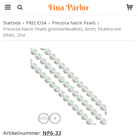
Startsida
PRECIOSA
Preciosa Nacre Pearls
Produkten har blivit tillagd i varukorgen
Preciosa Nacre Pearls (premiumkvalitet), 6mm, Pearlescent
White, 25st
Artikelnummer:
NP6-33