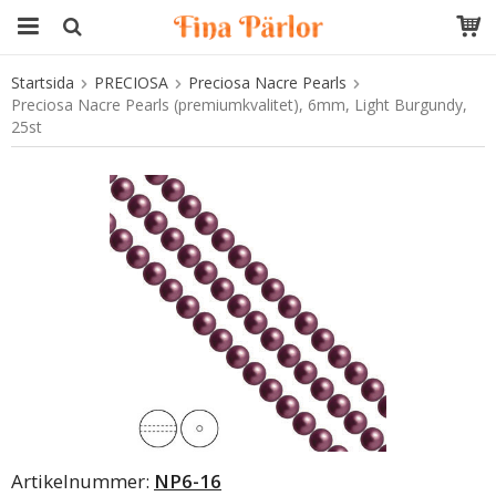
Startsida
PRECIOSA
Preciosa Nacre Pearls
Produkten har blivit tillagd i varukorgen
Preciosa Nacre Pearls (premiumkvalitet), 6mm, Light Burgundy,
25st
Artikelnummer:
NP6-16