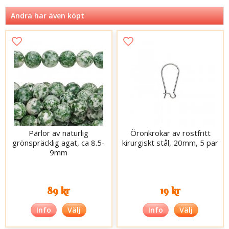
Andra har även köpt
Pärlor av naturlig
Öronkrokar av rostfritt
grönspräcklig agat, ca 8.5-
kirurgiskt stål, 20mm, 5 par
9mm
89 kr
19 kr
Info
Välj
Info
Välj