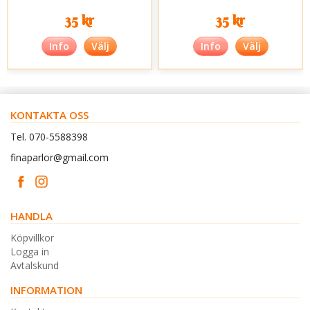
35 kr
35 kr
Info
Välj
Info
Välj
KONTAKTA OSS
Tel. 070-5588398
finaparlor@gmail.com
HANDLA
Köpvillkor
Logga in
Avtalskund
INFORMATION