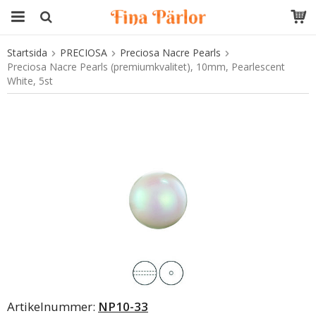
Startsida
PRECIOSA
Preciosa Nacre Pearls
Produkten har blivit tillagd i varukorgen
Preciosa Nacre Pearls (premiumkvalitet), 10mm, Pearlescent
White, 5st
Artikelnummer:
NP10-33