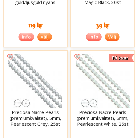
guld/ljusguld nyans
Magic Black, 30st
119 kr
39 kr
Info
Välj
Info
Välj
Få kvar
Preciosa Nacre Pearls
Preciosa Nacre Pearls
(premiumkvalitet), 5mm,
(premiumkvalitet), 5mm,
Pearlescent Grey, 25st
Pearlescent White, 25st