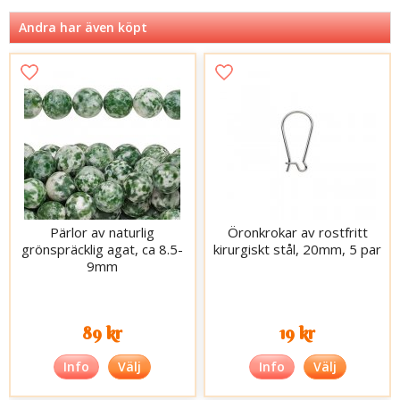
Andra har även köpt
Pärlor av naturlig
Öronkrokar av rostfritt
grönspräcklig agat, ca 8.5-
kirurgiskt stål, 20mm, 5 par
9mm
89 kr
19 kr
Info
Välj
Info
Välj