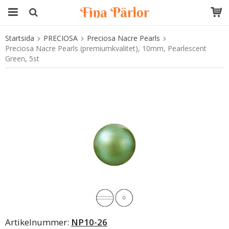
Startsida
PRECIOSA
Preciosa Nacre Pearls
Produkten har blivit tillagd i varukorgen
Preciosa Nacre Pearls (premiumkvalitet), 10mm, Pearlescent
Green, 5st
Artikelnummer:
NP10-26