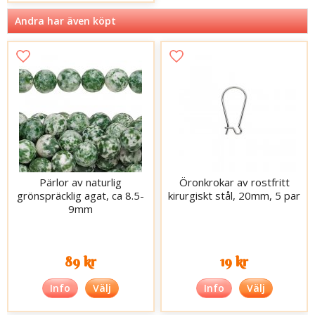
Andra har även köpt
Pärlor av naturlig
Öronkrokar av rostfritt
grönspräcklig agat, ca 8.5-
kirurgiskt stål, 20mm, 5 par
9mm
89 kr
19 kr
Info
Välj
Info
Välj