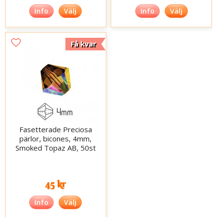
Info
Välj
Info
Välj
Få kvar
Fasetterade Preciosa
pärlor, bicones, 4mm,
Smoked Topaz AB, 50st
45 kr
Info
Välj