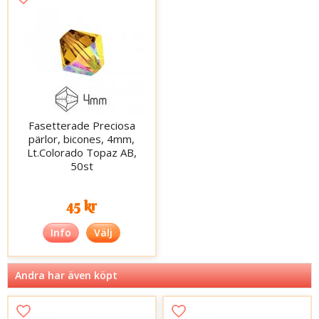
Fasetterade Preciosa
pärlor, bicones, 4mm,
Lt.Colorado Topaz AB,
50st
45 kr
Info
Välj
Andra har även köpt