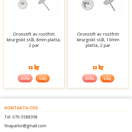
Öronstift av rostfritt
Öronstift av rostfritt
kirurgiskt stål, 8mm platta,
kirurgiskt stål, 10mm
2 par
platta, 2 par
12 kr
12 kr
Info
Välj
Info
Välj
KONTAKTA OSS
Tel. 070-5588398
finaparlor@gmail.com