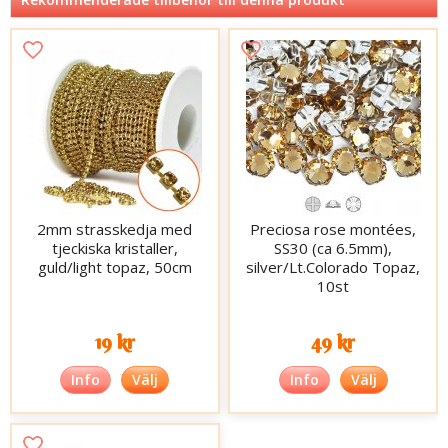
2mm strasskedja med
Preciosa rose montées,
tjeckiska kristaller,
SS30 (ca 6.5mm),
guld/light topaz, 50cm
silver/Lt.Colorado Topaz,
10st
19 kr
49 kr
Info
Välj
Info
Välj