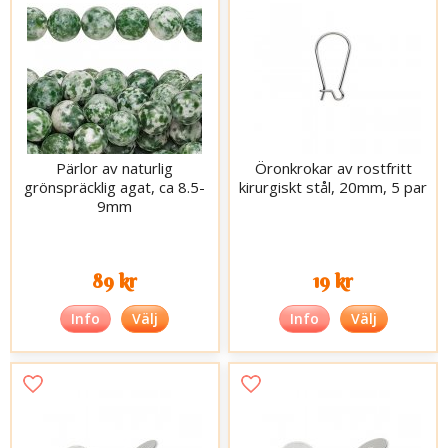
Pärlor av naturlig
Öronkrokar av rostfritt
grönspräcklig agat, ca 8.5-
kirurgiskt stål, 20mm, 5 par
9mm
89 kr
19 kr
Info
Välj
Info
Välj