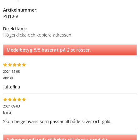
Artikelnummer:
PH10-9
Direktlänk:
Högerklicka och kopiera adressen
Medelbetyg
5
/5 baserat på
2
st röster.
2021-12-08
Annica
Jättefina
2021-08-03
Jaana
Skön beige nyans som passar till både silver och guld.
Rekommenderade tillbehör till denna produkt