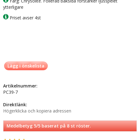
Färg: Chrysolite. Folierad baksida förstärker ljusspelet
ytterligare
Priset avser 4st
Lägg i önskelista
Artikelnummer:
PC39-7
Direktlänk:
Högerklicka och kopiera adressen
Medelbetyg
5
/5 baserat på
8
st röster.