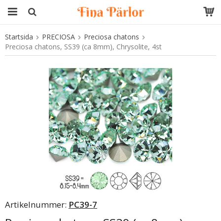
Startsida
PRECIOSA
Preciosa chatons
Produkten har blivit tillagd i varukorgen
Preciosa chatons, SS39 (ca 8mm), Chrysolite, 4st
Artikelnummer:
PC39-7