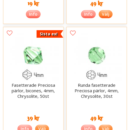
19 kr
49 kr
Info
Info
Välj
Sista ex!
Fasetterade Preciosa
Runda fasetterade
pärlor, bicones, 4mm,
Preciosa pärlor, 4mm,
Chrysolite, 50st
Chrysolite, 30st
39 kr
49 kr
Info
Välj
Info
Välj