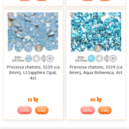
Preciosa chatons, SS39 (ca
Preciosa chatons, SS39 (ca
8mm), Lt.Sapphire Opal,
8mm), Aqua Bohemica, 4st
4st
12 kr
10 kr
Info
Välj
Info
Välj