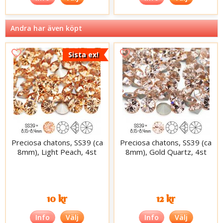
Andra har även köpt
Sista ex!
Preciosa chatons, SS39 (ca
Preciosa chatons, SS39 (ca
8mm), Light Peach, 4st
8mm), Gold Quartz, 4st
10 kr
12 kr
Info
Välj
Info
Välj