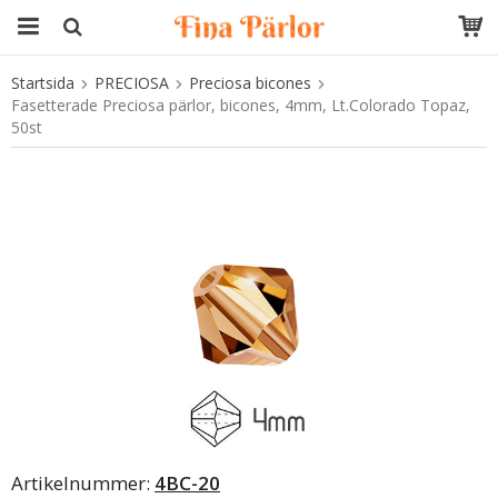
Startsida
PRECIOSA
Preciosa bicones
Produkten har blivit tillagd i varukorgen
Fasetterade Preciosa pärlor, bicones, 4mm, Lt.Colorado Topaz,
50st
Artikelnummer:
4BC-20