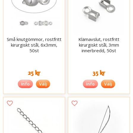
Små knutgömmor, rostfritt
Klämavslut, rostfritt
kirurgiskt stål, 6x3mm,
kirurgiskt stål, 3mm
50st
innerbredd, 50st
25 kr
35 kr
Info
Välj
Info
Välj