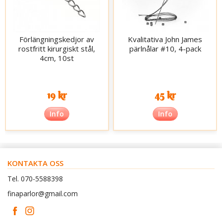
Förlängningskedjor av
Kvalitativa John James
rostfritt kirurgiskt stål,
pärlnålar #10, 4-pack
4cm, 10st
19 kr
45 kr
Info
Info
KONTAKTA OSS
Tel. 070-5588398
finaparlor@gmail.com