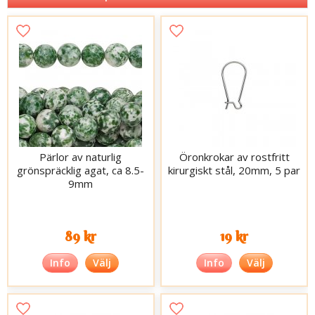
Pärlor av naturlig
Öronkrokar av rostfritt
grönspräcklig agat, ca 8.5-
kirurgiskt stål, 20mm, 5 par
9mm
89 kr
19 kr
Info
Välj
Info
Välj