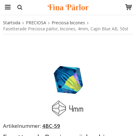
Startsida
PRECIOSA
Preciosa bicones
Produkten har blivit tillagd i varukorgen
Fasetterade Preciosa pärlor, bicones, 4mm, Capri Blue AB, 50st
Artikelnummer:
4BC-59