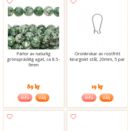
Pärlor av naturlig
Öronkrokar av rostfritt
grönspräcklig agat, ca 8.5-
kirurgiskt stål, 20mm, 5 par
9mm
89 kr
19 kr
Info
Välj
Info
Välj