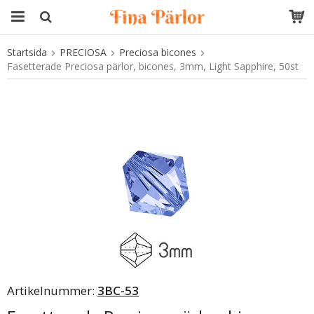
Startsida
PRECIOSA
Preciosa bicones
Produkten har blivit tillagd i varukorgen
Fasetterade Preciosa pärlor, bicones, 3mm, Light Sapphire, 50st
Artikelnummer:
3BC-53