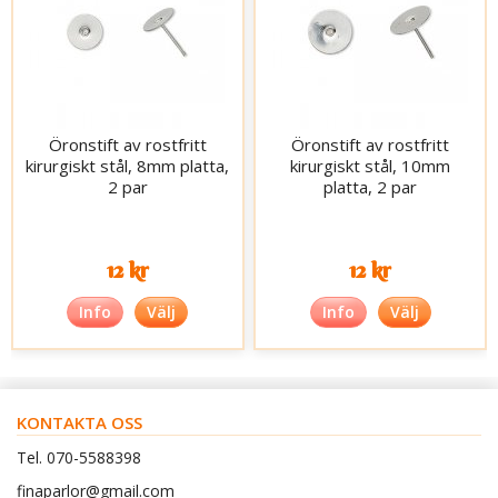
Öronstift av rostfritt
Öronstift av rostfritt
kirurgiskt stål, 8mm platta,
kirurgiskt stål, 10mm
2 par
platta, 2 par
12 kr
12 kr
Info
Välj
Info
Välj
KONTAKTA OSS
Tel. 070-5588398
finaparlor@gmail.com