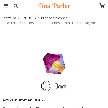
Startsida
PRECIOSA
Preciosa bicones
Produkten har blivit tillagd i varukorgen
Fasetterade Preciosa pärlor, bicones, 3mm, Fuchsia AB, 50st
Artikelnummer:
3BC-31