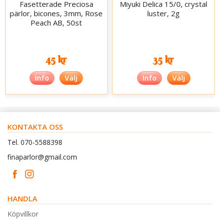
Fasetterade Preciosa
Miyuki Delica 15/0, crystal
pärlor, bicones, 3mm, Rose
luster, 2g
Peach AB, 50st
45 kr
35 kr
Info
Välj
Info
Välj
KONTAKTA OSS
Tel. 070-5588398
finaparlor@gmail.com
HANDLA
Köpvillkor