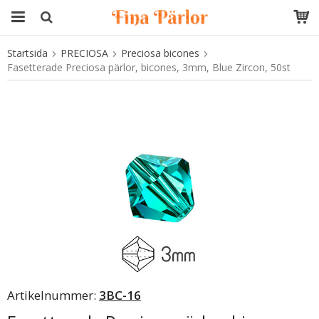
Startsida
PRECIOSA
Preciosa bicones
Produkten har blivit tillagd i varukorgen
Fasetterade Preciosa pärlor, bicones, 3mm, Blue Zircon, 50st
Artikelnummer:
3BC-16