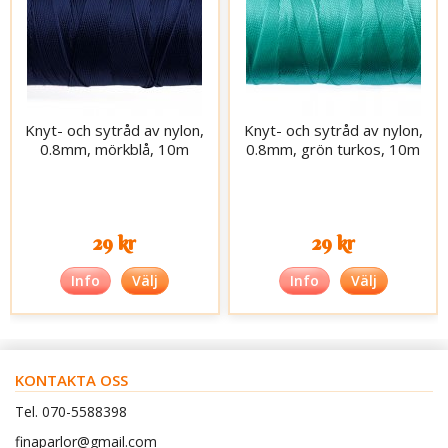
Knyt- och sytråd av nylon,
Knyt- och sytråd av nylon,
0.8mm, mörkblå, 10m
0.8mm, grön turkos, 10m
29 kr
29 kr
Info
Välj
Info
Välj
KONTAKTA OSS
Tel. 070-5588398
finaparlor@gmail.com