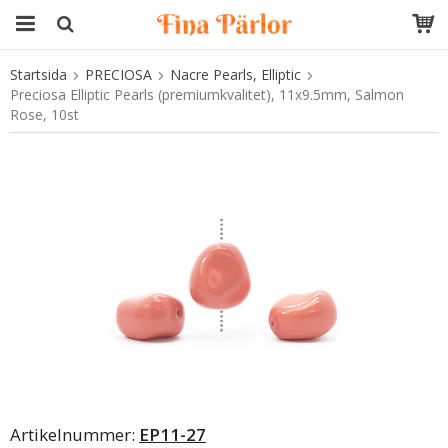
Startsida
PRECIOSA
Nacre Pearls, Elliptic
Produkten har blivit tillagd i varukorgen
Preciosa Elliptic Pearls (premiumkvalitet), 11x9.5mm, Salmon
Rose, 10st
Artikelnummer:
EP11-27