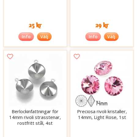
25 kr
29 kr
Info
Välj
Info
Välj
Berlockinfattningar för
Preciosa rivoli kristaller,
14mm rivoli strasstenar,
14mm, Light Rose, 1st
rostfritt stål, 4st