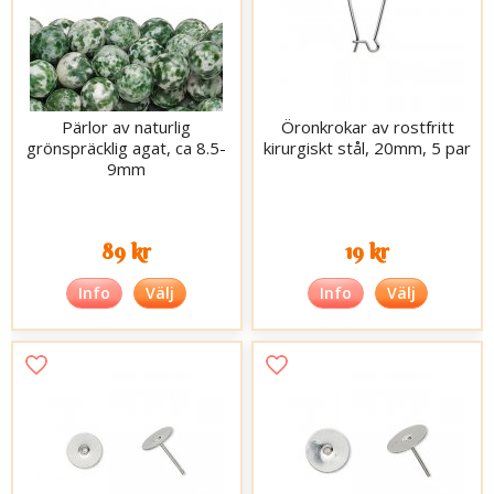
Pärlor av naturlig
Öronkrokar av rostfritt
grönspräcklig agat, ca 8.5-
kirurgiskt stål, 20mm, 5 par
9mm
89 kr
19 kr
Info
Välj
Info
Välj