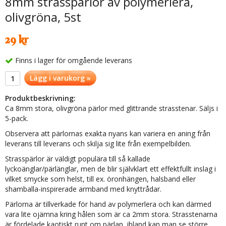
8mm strasspärlor av polymerlera,
olivgröna, 5st
29 kr
Finns i lager för omgående leverans
Lägg i varukorg »
Produktbeskrivning:
Ca 8mm stora, olivgröna pärlor med glittrande strasstenar. Säljs i
5-pack.
Observera att pärlornas exakta nyans kan variera en aning från
leverans till leverans och skilja sig lite från exempelbilden.
Strasspärlor är väldigt populära till så kallade
lyckoänglar/pärlänglar, men de blir självklart ett effektfullt inslag i
vilket smycke som helst, till ex. öronhängen, halsband eller
shamballa-inspirerade armband med knyttrådar.
Pärlorna är tillverkade för hand av polymerlera och kan därmed
vara lite ojämna kring hålen som är ca 2mm stora. Strasstenarna
är fördelade kaotiskt runt om pärlan, ibland kan man se större