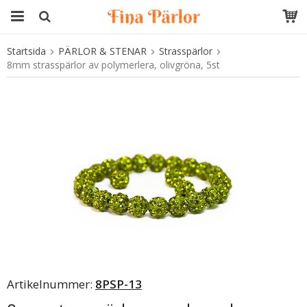
Startsida
PÄRLOR & STENAR
Strasspärlor
Produkten har blivit tillagd i varukorgen
8mm strasspärlor av polymerlera, olivgröna, 5st
Artikelnummer:
8PSP-13