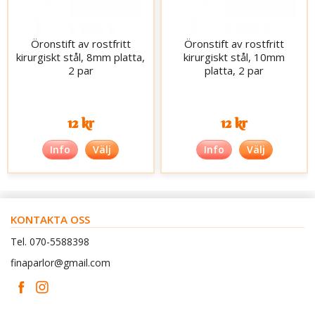
Öronstift av rostfritt
Öronstift av rostfritt
kirurgiskt stål, 8mm platta,
kirurgiskt stål, 10mm
2 par
platta, 2 par
12 kr
12 kr
Info
Välj
Info
Välj
KONTAKTA OSS
Tel. 070-5588398
finaparlor@gmail.com