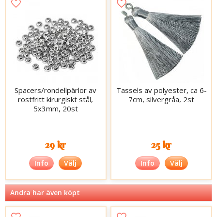
Spacers/rondellpärlor av
Tassels av polyester, ca 6-
rostfritt kirurgiskt stål,
7cm, silvergråa, 2st
5x3mm, 20st
29 kr
25 kr
Info
Välj
Info
Välj
Andra har även köpt