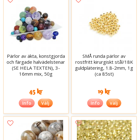
Pärlor av äkta, konstgjorda
SMÅ runda pärlor av
och färgade halvädelstenar
rostfritt kirurgiskt stål/18K
(SE HELA TEXTEN), 3-
guldplätering, 1.8-2mm, 1g
16mm mix, 50g
(ca 85st)
45 kr
19 kr
Info
Välj
Info
Välj