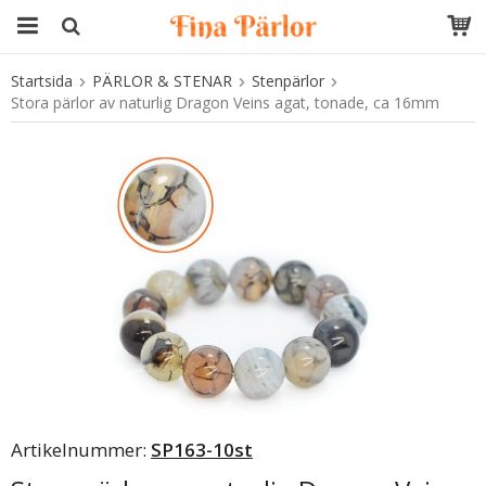
Startsida
PÄRLOR & STENAR
Stenpärlor
Produkten har blivit tillagd i varukorgen
Stora pärlor av naturlig Dragon Veins agat, tonade, ca 16mm
Artikelnummer:
SP163-10st