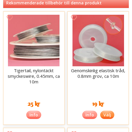
Rekommenderade tillbehör till denna produkt
Tigertail, nylontäckt
Genomskinlig elastisk tråd,
smyckeswire, 0.45mm, ca
0.8mm grov, ca 10m
10m
25 kr
19 kr
Info
Info
Välj