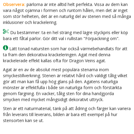
Observera:
pärlorna är inte alltid helt perfekta. Vissa av dem kan
vara något ojämna i formen och runtom hålen, men det är inget
som stör helheten, det är en naturlig del av stenen med så många
inklusioner och krackelering.
Du bestämmer: ta en hel sträng med lägre styckpris eller köp
bara ett fåtal pärlor. Gör ditt val i rullistan "Förpackning om".
Lätt tonad natursten som har också värmebehandlats för att
ta fram den dekorativa krackeleringen. Agat med denna
krackelerade effekt kallas ofta för Dragon Veins agat.
Agat är en av de absolut mest populära stenarna inom
smyckestillverkning. Stenen är relativt hård och väldigt tålig vilket
gör att man kan få upp hög glans på den. Agatens naturliga
mönster är effektfulla i både sin naturliga form och förstärkta
genom färgning. En vacker, tålig sten för dina handgjorda
smycken med mycket mångsidigt dekorativt uttryck.
Sten är ett naturmaterial, tänk på att ådring och färger kan variera
från leverans till leverans, bilden är bara ett exempel på hur
stensorten kan se ut.