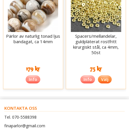
Pärlor av naturlig tonad ljus
Spacers/mellandelar,
bandagat, ca 14mm
guldpläterat rostfritt
kirurgiskt stål, ca 4mm,
50st
179 kr
75 kr
Info
Info
Välj
KONTAKTA OSS
Tel. 070-5588398
finaparlor@gmail.com