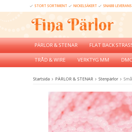
STORT SORTIMENT
NICKELSÄKERT
SNABB LEVERANS
PÄRLOR & STENAR
FLAT BACK STRAS
TRÅD & WIRE
VERKTYG MM
DMC
Startsida
PÄRLOR & STENAR
Stenpärlor
Små 