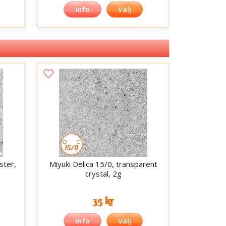
Info
Välj
ster,
Miyuki Delica 15/0, transparent
crystal, 2g
35 kr
Info
Välj