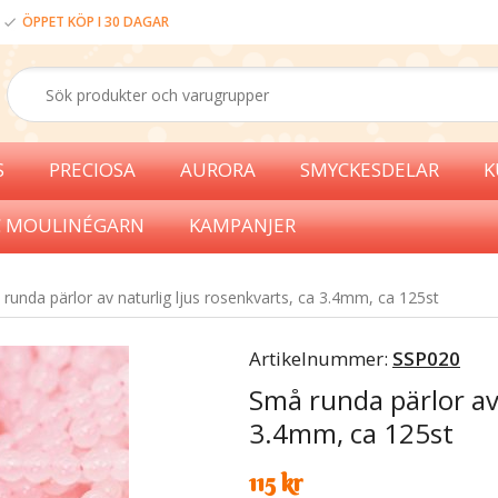
ÖPPET KÖP I 30 DAGAR
S
PRECIOSA
AURORA
SMYCKESDELAR
K
 MOULINÉGARN
KAMPANJER
runda pärlor av naturlig ljus rosenkvarts, ca 3.4mm, ca 125st
Artikelnummer:
SSP020
Små runda pärlor av 
3.4mm, ca 125st
115 kr