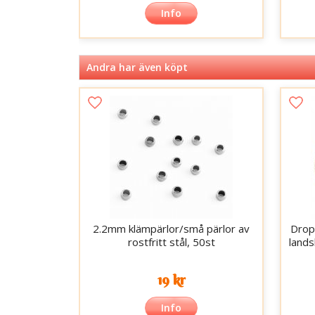
Info
Andra har även köpt
2.2mm klämpärlor/små pärlor av
Drop
rostfritt stål, 50st
land
19 kr
Info