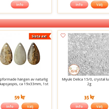
Info
Info
Välj
Sista ex!
pformade hängen av naturlig
Miyuki Delica 15/0, crystal lu
skapsjaspis, ca 19x33mm, 1st
2g
59 kr
35 kr
Info
Välj
Info
Välj