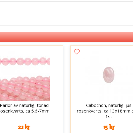
Pärlor av naturlig, tonad
Cabochon, naturlig ljus
rosenkvarts, ca 5.6-7mm
rosenkvarts, ca 13x18mm o
1st
22 kr
15 kr