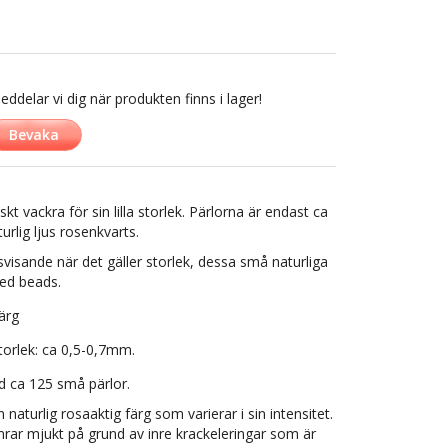
delar vi dig när produkten finns i lager!
Bevaka
skt vackra för sin lilla storlek. Pärlorna är endast ca
rlig ljus rosenkvarts.
svisande när det gäller storlek, dessa små naturliga
ed beads.
ärg
torlek: ca 0,5-0,7mm.
d ca 125 små pärlor.
naturlig rosaaktig färg som varierar i sin intensitet.
rar mjukt på grund av inre krackeleringar som är