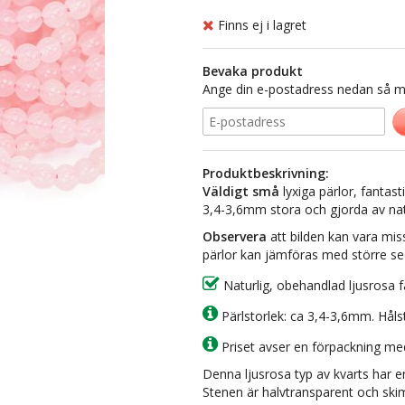
Finns ej i lagret
Bevaka produkt
Ange din e-postadress nedan så med
Produktbeskrivning:
Väldigt små
lyxiga pärlor, fantasti
3,4-3,6mm stora och gjorda av natu
Observera
att bilden kan vara mis
pärlor kan jämföras med större se
Naturlig, obehandlad ljusrosa f
Pärlstorlek: ca 3,4-3,6mm. Håls
Priset avser en förpackning me
Denna ljusrosa typ av kvarts har en 
Stenen är halvtransparent och skim