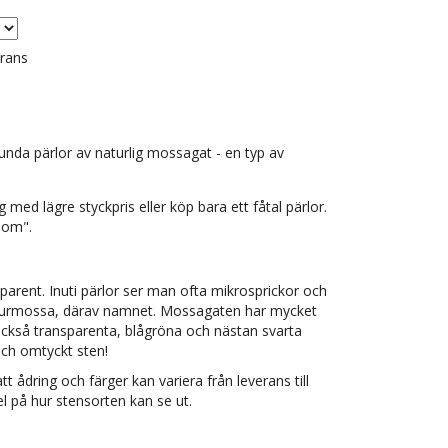
erans
unda pärlor av naturlig mossagat - en typ av
med lägre styckpris eller köp bara ett fåtal pärlor.
g om".
parent. Inuti pärlor ser man ofta mikrosprickor och
urmossa, därav namnet. Mossagaten har mycket
ckså transparenta, blågröna och nästan svarta
och omtyckt sten!
tt ådring och färger kan variera från leverans till
l på hur stensorten kan se ut.