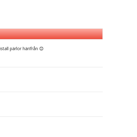
stall pärlor härifrån 😊