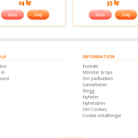
24 kr
35 kr
Info
Välj
Info
Välj
LA
INFORMATION
lkor
Kontakt
 in
Mönster & tips
skund
Om pärlbutiken
Samarbeten
Blogg
Nyheter
Nyhetsbrev
Om Cookies
Cookie inställningar