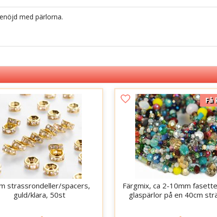
tenöjd med pärlorna.
Få 
 strassrondeller/spacers,
Färgmix, ca 2-10mm fasett
guld/klara, 50st
glaspärlor på en 40cm str