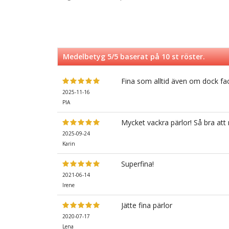
Medelbetyg
5
/5 baserat på
10
st röster.
Fina som alltid även om dock facet
2025-11-16
PIA
Mycket vackra pärlor! Så bra att
2025-09-24
Karin
Superfina!
2021-06-14
Irene
Jätte fina pärlor
2020-07-17
Lena