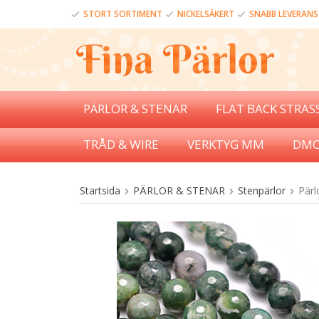
STORT SORTIMENT
NICKELSÄKERT
SNABB LEVERANS
PÄRLOR & STENAR
FLAT BACK STRAS
TRÅD & WIRE
VERKTYG MM
DMC
Startsida
PÄRLOR & STENAR
Stenpärlor
Pärl