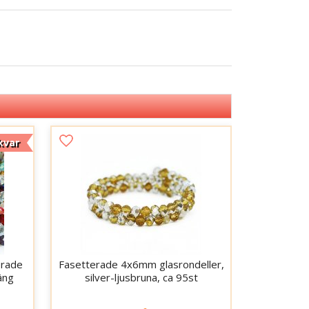
kvar
erade
Fasetterade 4x6mm glasrondeller,
äng
silver-ljusbruna, ca 95st