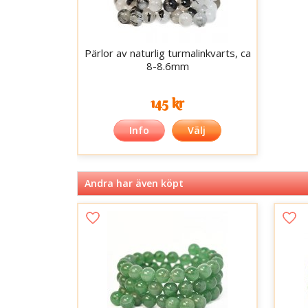
Pärlor av naturlig turmalinkvarts, ca
8-8.6mm
145 kr
Info
Välj
Andra har även köpt