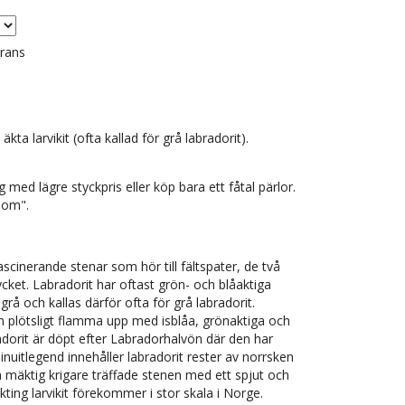
erans
ta larvikit (ofta kallad för grå labradorit).
med lägre styckpris eller köp bara ett fåtal pärlor.
g om".
ascinerande stenar som hör till fältspater, de två
cket. Labradorit har oftast grön- och blåaktiga
grå och kallas därför ofta för grå labradorit.
en plötsligt flamma upp med isblåa, grönaktiga och
bradorit är döpt efter Labradorhalvön där den har
 inuitlegend innehåller labradorit rester av norrsken
en mäktig krigare träffade stenen med ett spjut och
kting larvikit förekommer i stor skala i Norge.