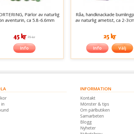
ORTERING, Pärlor av naturlig
Råa, handknackade bumlingp
ön aventurin, ca 5.8-6.6mm
av naturlig ametist, ca 2-3c
45 kr
25 kr
79 kr
Info
Info
Välj
LA
INFORMATION
lkor
Kontakt
 in
Mönster & tips
skund
Om pärlbutiken
Samarbeten
Blogg
Nyheter
Nyhetsbrev