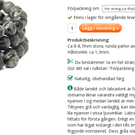
Förpackning om
Finns i lager för omgående lev
Lägg i varukorg »
Produktbeskrivning:
Ca 8-8,7mm stora, runda pärlor av äk
Hålstorlek: ca 1,3mm.
Du bestämmer: ta en hel sträng 
Gör ditt val i rullistan "Förpacknin
Naturlig, obehandlad färg
Både larvikit och labradorit är f
stenarna liknar varandra väldigt my
nyanser i sig medan larvikit är mer 
Tillsynes grå och vardaglig, kan d
lila nyanser i vissa ljusvinklar. La
hittats för första gången. Enligt en
som har legat instängt i den tills 
frigjorde norrskenet. Dess gråa slä