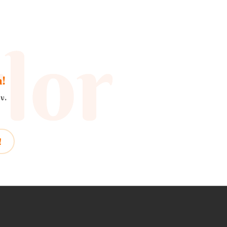
a!
v.
!