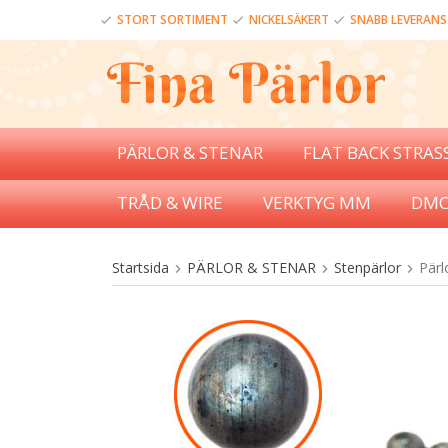
STORT SORTIMENT
NICKELSÄKERT
SNABB LEVERANS
PÄRLOR & STENAR
FLAT BACK STRAS
TRÅD & WIRE
VERKTYG MM
DMC
Startsida
PÄRLOR & STENAR
Stenpärlor
Pärl