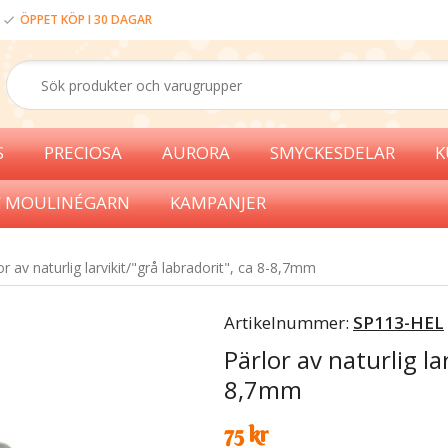
ÖPPET KÖP I 30 DAGAR
S
PRECIOSA
AURORA
SMYCKESDELAR
K
 MOULINÉGARN
KAMPANJER
or av naturlig larvikit/"grå labradorit", ca 8-8,7mm
Artikelnummer:
SP113-HEL
Pärlor av naturlig la
8,7mm
75 kr