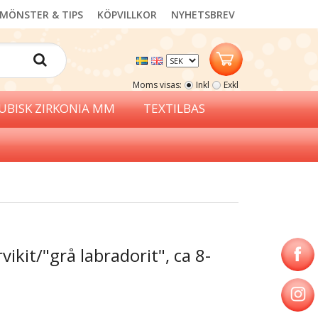
MÖNSTER & TIPS
KÖPVILLKOR
NYHETSBREV
Moms visas:
Inkl
Exkl
UBISK ZIRKONIA MM
TEXTILBAS
rvikit/"grå labradorit", ca 8-