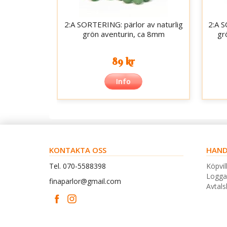
2:A SORTERING: pärlor av naturlig
2:A S
grön aventurin, ca 8mm
gr
89 kr
Info
KONTAKTA OSS
HAND
Tel. 070-5588398
Köpvil
Logga
finaparlor@gmail.com
Avtal