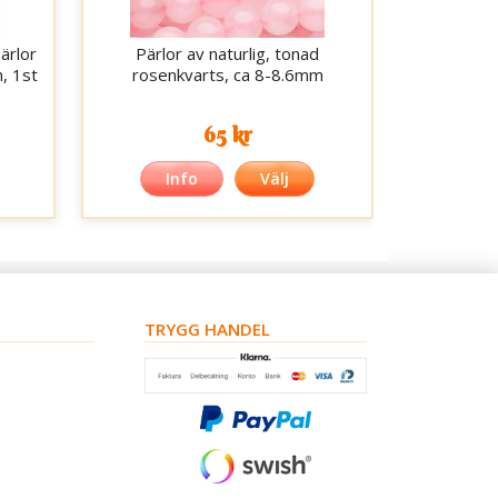
ärlor
Pärlor av naturlig, tonad
m, 1st
rosenkvarts, ca 8-8.6mm
65 kr
Info
Välj
TRYGG HANDEL