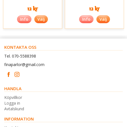
12 kr
12 kr
Info
Välj
Info
Välj
KONTAKTA OSS
Tel. 070-5588398
finaparlor@gmail.com
HANDLA
Köpvillkor
Logga in
Avtalskund
INFORMATION