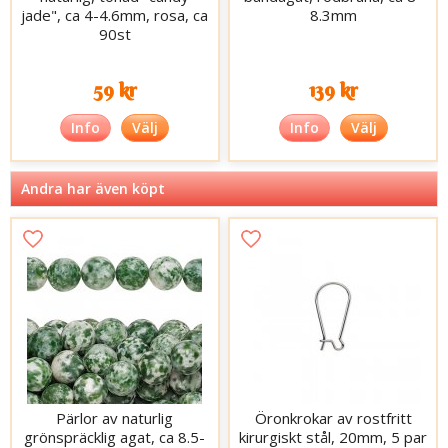
jade", ca 4-4.6mm, rosa, ca
8.3mm
90st
59 kr
139 kr
Info
Välj
Info
Välj
Andra har även köpt
Pärlor av naturlig
Öronkrokar av rostfritt
grönspräcklig agat, ca 8.5-
kirurgiskt stål, 20mm, 5 par