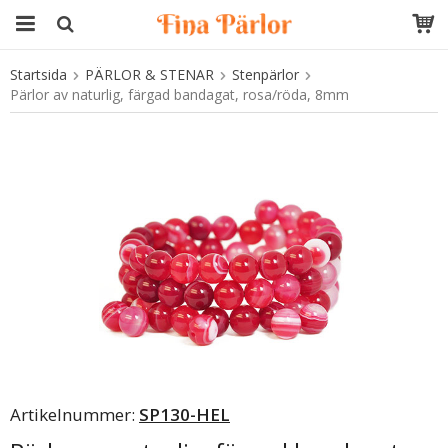
Startsida
PÄRLOR & STENAR
Stenpärlor
Produkten har blivit tillagd i varukorgen
Pärlor av naturlig, färgad bandagat, rosa/röda, 8mm
Artikelnummer:
SP130-HEL