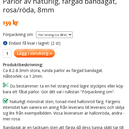
Pärlor av naturlig, färgad bandagat,
rosa/röda, 8mm
139 kr
Förpackning om
Endast få kvar i lagret: (2 st)
Lägg i varukorg »
Produktbeskrivning:
Ca 8.2-8.3mm stora, runda pärlor av färgad bandagat.
Hålstorlek: ca 1.2mm.
Du bestämmer: ta en hel sträng med lägre styckpris eller köp
bara ett fåtal pärlor. Gör ditt val i rullistan "Förpackning om".
Naturligt mönstrat sten, tonad med hallonröd färg. Färgens
intensitet kan variera en aning från leverans till leverans och skilja
sig lite från exempelbilden. Vissa leveranser är hallonröda, andra -
mer rosa.
Bandagat är en tacksam sten att färga då dess tunna skikt tar till