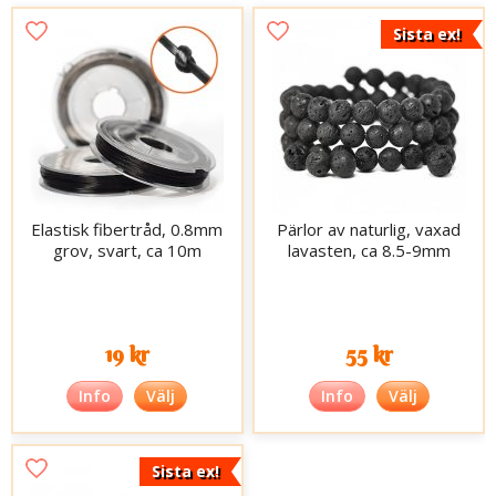
Sista ex!
Elastisk fibertråd, 0.8mm
Pärlor av naturlig, vaxad
grov, svart, ca 10m
lavasten, ca 8.5-9mm
19 kr
55 kr
Info
Välj
Info
Välj
Sista ex!