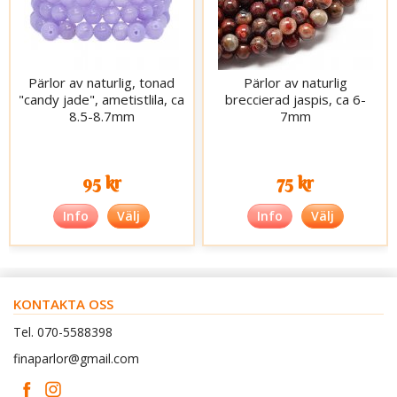
Pärlor av naturlig, tonad
Pärlor av naturlig
"candy jade", ametistlila, ca
breccierad jaspis, ca 6-
8.5-8.7mm
7mm
95 kr
75 kr
Info
Välj
Info
Välj
KONTAKTA OSS
Tel. 070-5588398
finaparlor@gmail.com