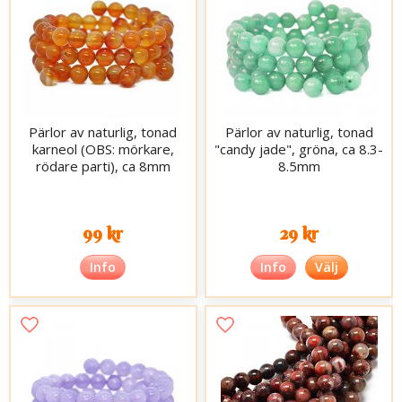
Pärlor av naturlig, tonad
Pärlor av naturlig, tonad
karneol (OBS: mörkare,
"candy jade", gröna, ca 8.3-
rödare parti), ca 8mm
8.5mm
99 kr
29 kr
Info
Info
Välj