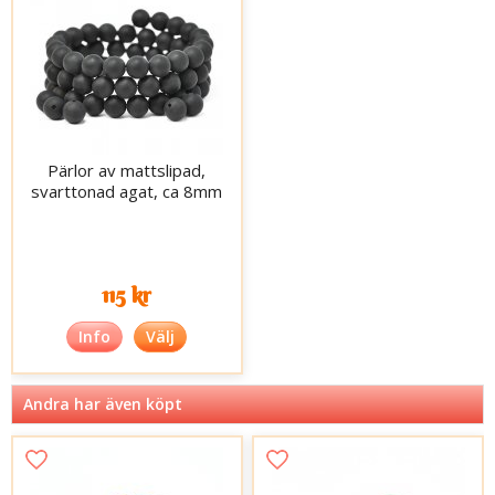
Pärlor av mattslipad,
svarttonad agat, ca 8mm
115 kr
Info
Välj
Andra har även köpt