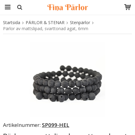
Startsida
PÄRLOR & STENAR
Stenpärlor
Produkten har blivit tillagd i varukorgen
Pärlor av mattslipad, svarttonad agat, 6mm
Artikelnummer:
SP099-HEL