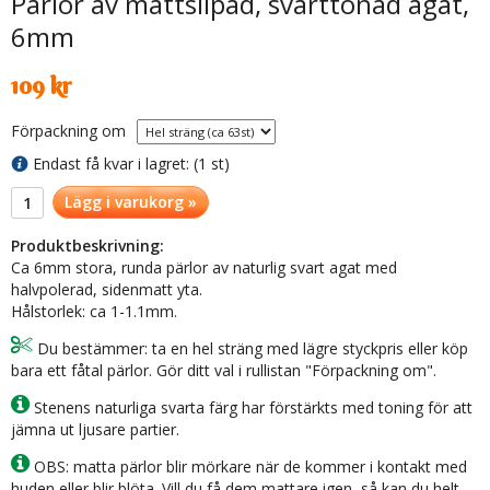
Pärlor av mattslipad, svarttonad agat,
6mm
109 kr
Förpackning om
Endast få kvar i lagret: (1 st)
Lägg i varukorg »
Produktbeskrivning:
Ca 6mm stora, runda pärlor av naturlig svart agat med
halvpolerad, sidenmatt yta.
Hålstorlek: ca 1-1.1mm.
Du bestämmer: ta en hel sträng med lägre styckpris eller köp
bara ett fåtal pärlor. Gör ditt val i rullistan "Förpackning om".
Stenens naturliga svarta färg har förstärkts med toning för att
jämna ut ljusare partier.
OBS: matta pärlor blir mörkare när de kommer i kontakt med
huden eller blir blöta. Vill du få dem mattare igen, så kan du helt