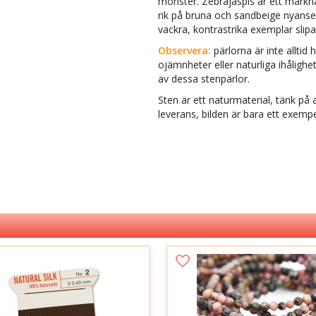
mönster. Zebrajaspis är ett mark
rik på bruna och sandbeige nyans
vackra, kontrastrika exemplar slipas
Observera:
pärlorna är inte allti
ojämnheter eller naturliga ihålighe
av dessa stenpärlor.
Sten är ett naturmaterial, tänk på a
leverans, bilden är bara ett exempe