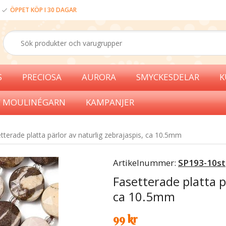
ÖPPET KÖP I 30 DAGAR
S
PRECIOSA
AURORA
SMYCKESDELAR
K
 MOULINÉGARN
KAMPANJER
tterade platta pärlor av naturlig zebrajaspis, ca 10.5mm
Artikelnummer:
SP193-10st
Fasetterade platta p
ca 10.5mm
99 kr