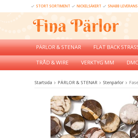
STORT SORTIMENT
NICKELSÄKERT
SNABB LEVERANS
PÄRLOR & STENAR
FLAT BACK STRAS
TRÅD & WIRE
VERKTYG MM
DMC
Startsida
PÄRLOR & STENAR
Stenpärlor
Fase