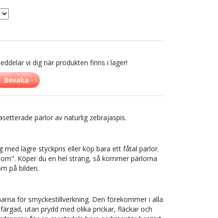
delar vi dig när produkten finns i lager!
Bevaka
etterade pärlor av naturlig zebrajaspis.
med lägre styckpris eller köp bara ett fåtal pärlor.
ing om". Köper du en hel sträng, så kommer pärlorna
m på bilden.
narna för smyckestillverkning. Den förekommer i alla
nfärgad, utan prydd med olika prickar, fläckar och