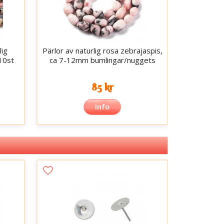
lig
Pärlor av naturlig rosa zebrajaspis,
110st
ca 7-12mm bumlingar/nuggets
85 kr
Info