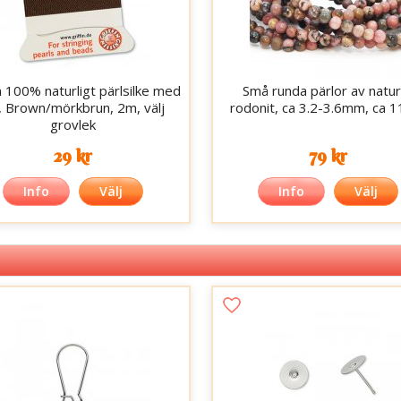
in 100% naturligt pärlsilke med
Små runda pärlor av natur
l, Brown/mörkbrun, 2m, välj
rodonit, ca 3.2-3.6mm, ca 
grovlek
29 kr
79 kr
Info
Välj
Info
Välj