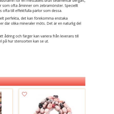
nadsnamn för en mestadels brun sedimentär bergart,
er som ofta åminner om zebramönster. Speciellt
 ofta till effektfulla pärlor som dessa.
d helt perfekta, det kan förekomma enstaka
ter där olika mineraler möts. Det är en naturlig del
tt ådring och färger kan variera från leverans till
l på hur stensorten kan se ut.