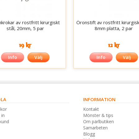
krokar av rostfritt kirurgiskt
Öronstift av rostfritt kirurgisk
stål, 20mm, 5 par
8mm platta, 2 par
19 kr
12 kr
Info
Välj
Info
Välj
LA
INFORMATION
lkor
Kontakt
 in
Mönster & tips
skund
Om pärlbutiken
Samarbeten
Blogg