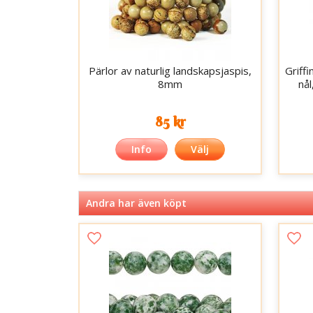
Pärlor av naturlig landskapsjaspis,
Griff
8mm
nå
85 kr
Info
Välj
Andra har även köpt