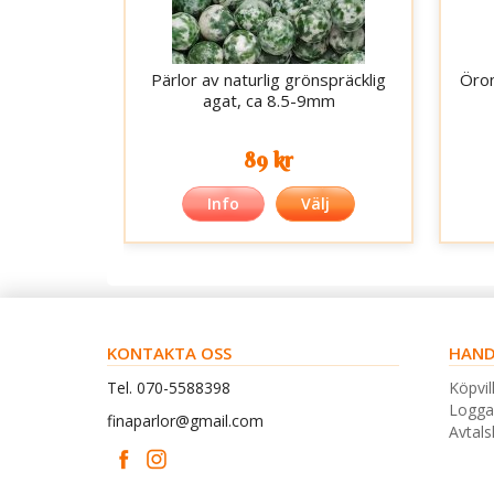
Pärlor av naturlig grönspräcklig
Öron
agat, ca 8.5-9mm
89 kr
Info
Välj
KONTAKTA OSS
HAND
Tel. 070-5588398
Köpvil
Logga
finaparlor@gmail.com
Avtal