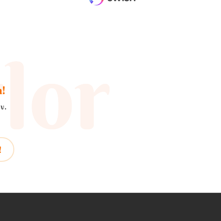
a!
v.
!