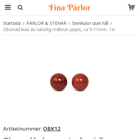
Startsida
PÄRLOR & STENAR
Stenkulor utan hål
Produkten har blivit tillagd i varukorgen
Oborrad kula av naturlig rödbrun jaspis, ca 9-11mm, 1st
Artikelnummer:
OBK12