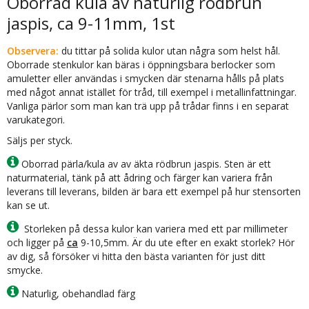
Oborrad kula av naturlig rödbrun
jaspis, ca 9-11mm, 1st
Observera:
du tittar på solida kulor utan några som helst hål.
Oborrade stenkulor kan bäras i öppningsbara berlocker som
amuletter eller användas i smycken där stenarna hålls på plats
med något annat istället för tråd, till exempel i metallinfattningar.
Vanliga pärlor som man kan trä upp på trådar finns i en separat
varukategori.
Säljs per styck.
Oborrad pärla/kula av av äkta rödbrun jaspis. Sten är ett
naturmaterial, tänk på att ådring och färger kan variera från
leverans till leverans, bilden är bara ett exempel på hur stensorten
kan se ut.
Storleken på dessa kulor kan variera med ett par millimeter
och ligger på
ca
9-10,5mm. Är du ute efter en exakt storlek? Hör
av dig, så försöker vi hitta den bästa varianten för just ditt
smycke.
Naturlig, obehandlad färg