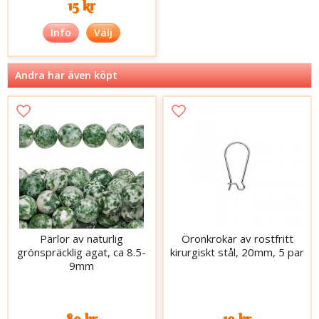
15 kr
Info
Välj
Andra har även köpt
Pärlor av naturlig
Öronkrokar av rostfritt
grönspräcklig agat, ca 8.5-
kirurgiskt stål, 20mm, 5 par
9mm
89 kr
19 kr