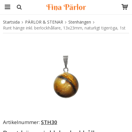
Startsida
PÄRLOR & STENAR
Stenhängen
Produkten har blivit tillagd i varukorgen
Runt hänge inkl. berlockhållare, 13x23mm, naturligt tigeröga, 1st
Artikelnummer:
STH30