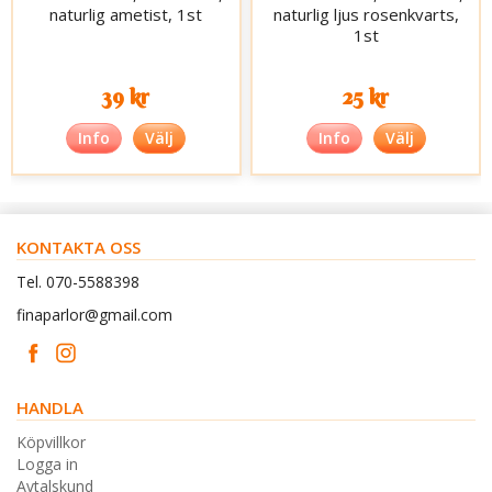
naturlig ametist, 1st
naturlig ljus rosenkvarts,
1st
39 kr
25 kr
Info
Välj
Info
Välj
KONTAKTA OSS
Tel. 070-5588398
finaparlor@gmail.com
HANDLA
Köpvillkor
Logga in
Avtalskund