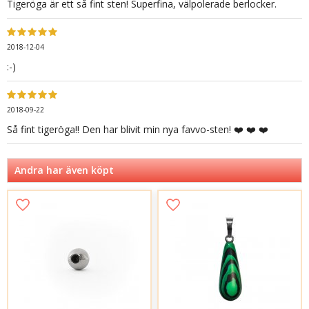
Tigeröga är ett så fint sten! Superfina, välpolerade berlocker.
2018-12-04
:-)
2018-09-22
Så fint tigeröga!! Den har blivit min nya favvo-sten! ❤️ ❤️ ❤️
Andra har även köpt