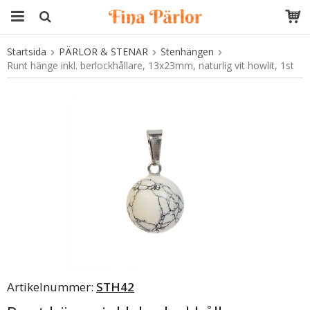
Startsida
PÄRLOR & STENAR
Stenhängen
Produkten har blivit tillagd i varukorgen
Runt hänge inkl. berlockhållare, 13x23mm, naturlig vit howlit, 1st
Artikelnummer:
STH42