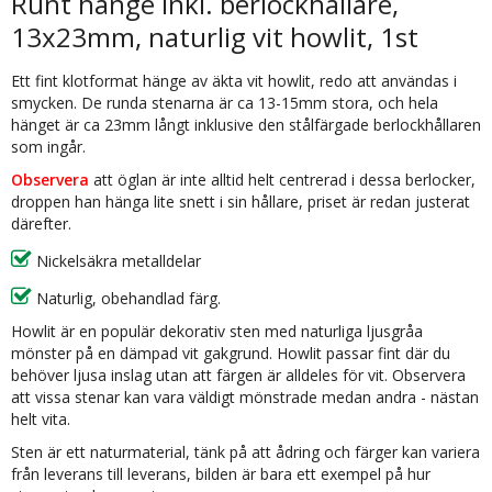
Runt hänge inkl. berlockhållare,
13x23mm, naturlig vit howlit, 1st
Ett fint klotformat hänge av äkta vit howlit, redo att användas i
smycken. De runda stenarna är ca 13-15mm stora, och hela
hänget är ca 23mm långt inklusive den stålfärgade berlockhållaren
som ingår.
Observera
att öglan är inte alltid helt centrerad i dessa berlocker,
droppen han hänga lite snett i sin hållare, priset är redan justerat
därefter.
Nickelsäkra metalldelar
Naturlig, obehandlad färg.
Howlit är en populär dekorativ sten med naturliga ljusgråa
mönster på en dämpad vit gakgrund. Howlit passar fint där du
behöver ljusa inslag utan att färgen är alldeles för vit. Observera
att vissa stenar kan vara väldigt mönstrade medan andra - nästan
helt vita.
Sten är ett naturmaterial, tänk på att ådring och färger kan variera
från leverans till leverans, bilden är bara ett exempel på hur