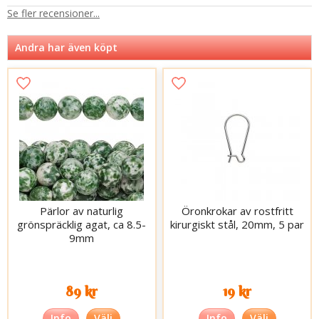
Se fler recensioner...
Andra har även köpt
Pärlor av naturlig
Öronkrokar av rostfritt
grönspräcklig agat, ca 8.5-
kirurgiskt stål, 20mm, 5 par
9mm
89 kr
19 kr
Info
Välj
Info
Välj