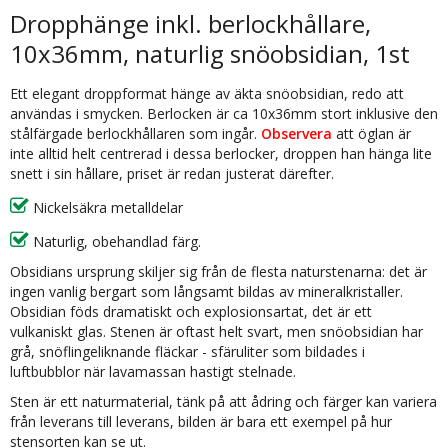
Dropphänge inkl. berlockhållare,
10x36mm, naturlig snöobsidian, 1st
Ett elegant droppformat hänge av äkta snöobsidian, redo att
användas i smycken. Berlocken är ca 10x36mm stort inklusive den
stålfärgade berlockhållaren som ingår.
Observera
att öglan är
inte alltid helt centrerad i dessa berlocker, droppen han hänga lite
snett i sin hållare, priset är redan justerat därefter.
Nickelsäkra metalldelar
Naturlig, obehandlad färg.
Obsidians ursprung skiljer sig från de flesta naturstenarna: det är
ingen vanlig bergart som långsamt bildas av mineralkristaller.
Obsidian föds dramatiskt och explosionsartat, det är ett
vulkaniskt glas. Stenen är oftast helt svart, men snöobsidian har
grå, snöflingeliknande fläckar - sfäruliter som bildades i
luftbubblor när lavamassan hastigt stelnade.
Sten är ett naturmaterial, tänk på att ådring och färger kan variera
från leverans till leverans, bilden är bara ett exempel på hur
stensorten kan se ut.