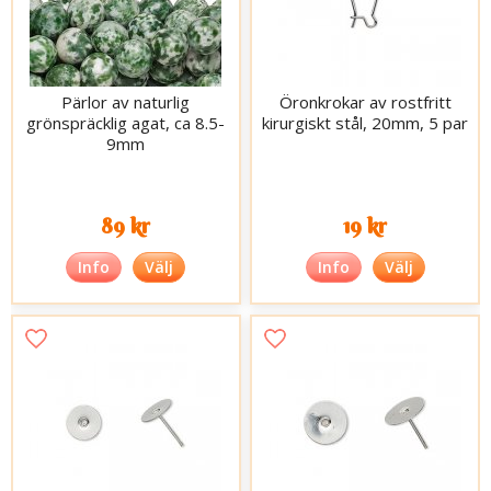
Pärlor av naturlig
Öronkrokar av rostfritt
grönspräcklig agat, ca 8.5-
kirurgiskt stål, 20mm, 5 par
9mm
89 kr
19 kr
Info
Välj
Info
Välj