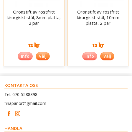
Öronstift av rostfritt
Öronstift av rostfritt
kirurgiskt stål, 8mm platta,
kirurgiskt stål, 10mm
2 par
platta, 2 par
12 kr
12 kr
Info
Välj
Info
Välj
KONTAKTA OSS
Tel. 070-5588398
finaparlor@gmail.com
HANDLA