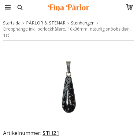
Startsida
PÄRLOR & STENAR
Stenhängen
Produkten har blivit tillagd i varukorgen
Dropphänge inkl. berlockhållare, 10x36mm, naturlig snöobsidian,
1st
Artikelnummer:
STH21