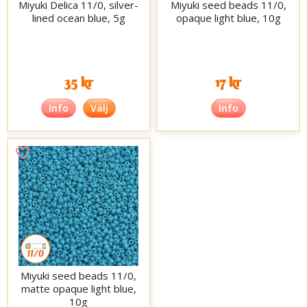
Miyuki Delica 11/0, silver-
Miyuki seed beads 11/0,
lined ocean blue, 5g
opaque light blue, 10g
35 kr
17 kr
Info
Välj
Info
Miyuki seed beads 11/0,
matte opaque light blue,
10g