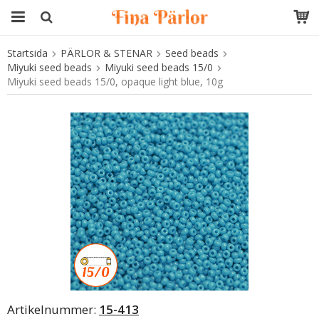
Startsida
PÄRLOR & STENAR
Seed beads
Produkten har blivit tillagd i varukorgen
Miyuki seed beads
Miyuki seed beads 15/0
Miyuki seed beads 15/0, opaque light blue, 10g
Artikelnummer:
15-413