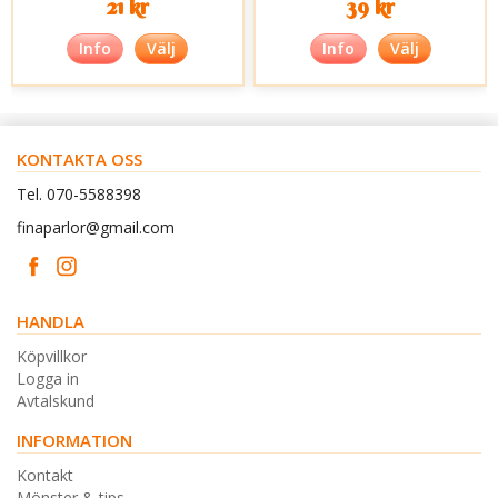
21 kr
39 kr
Info
Välj
Info
Välj
KONTAKTA OSS
Tel. 070-5588398
finaparlor@gmail.com
HANDLA
Köpvillkor
Logga in
Avtalskund
INFORMATION
Kontakt
Mönster & tips