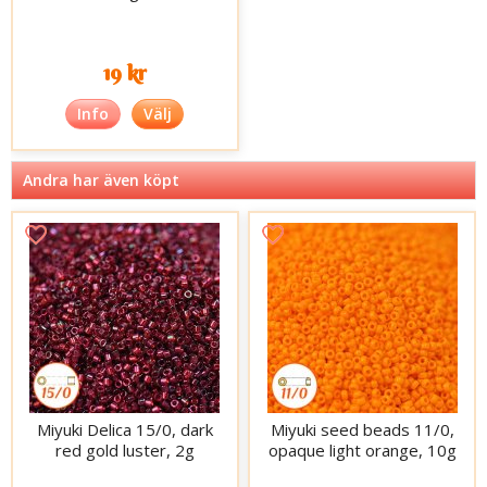
19 kr
Info
Välj
Andra har även köpt
Miyuki Delica 15/0, dark
Miyuki seed beads 11/0,
red gold luster, 2g
opaque light orange, 10g