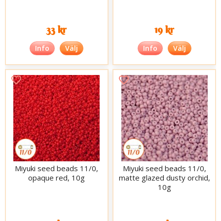
33 kr
19 kr
Info
Välj
Info
Välj
Miyuki seed beads 11/0,
Miyuki seed beads 11/0,
opaque red, 10g
matte glazed dusty orchid,
10g