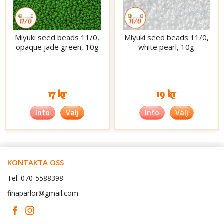
Miyuki seed beads 11/0,
Miyuki seed beads 11/0,
opaque jade green, 10g
white pearl, 10g
17 kr
19 kr
Info
Välj
Info
Välj
KONTAKTA OSS
Tel. 070-5588398
finaparlor@gmail.com