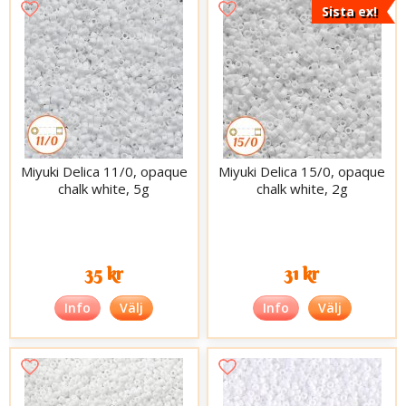
Sista ex!
Miyuki Delica 11/0, opaque
Miyuki Delica 15/0, opaque
chalk white, 5g
chalk white, 2g
35 kr
31 kr
Info
Välj
Info
Välj