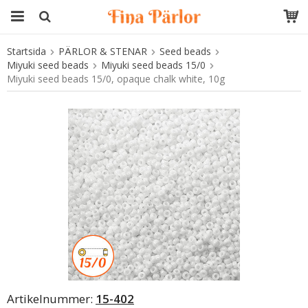
Startsida
PÄRLOR & STENAR
Seed beads
Produkten har blivit tillagd i varukorgen
Miyuki seed beads
Miyuki seed beads 15/0
Miyuki seed beads 15/0, opaque chalk white, 10g
Artikelnummer:
15-402