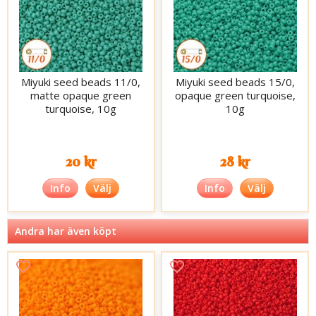
Miyuki seed beads 11/0,
Miyuki seed beads 15/0,
matte opaque green
opaque green turquoise,
turquoise, 10g
10g
20 kr
28 kr
Info
Välj
Info
Välj
Andra har även köpt