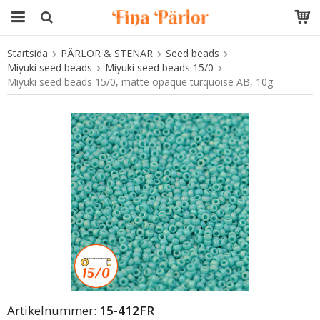
Startsida
PÄRLOR & STENAR
Seed beads
Produkten har blivit tillagd i varukorgen
Miyuki seed beads
Miyuki seed beads 15/0
Miyuki seed beads 15/0, matte opaque turquoise AB, 10g
Artikelnummer:
15-412FR