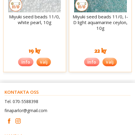
Miyuki seed beads 11/0,
Miyuki seed beads 11/0, I-
white pearl, 10g
D light aquamarine ceylon,
10g
19 kr
22 kr
Info
Välj
Info
Välj
KONTAKTA OSS
Tel. 070-5588398
finaparlor@gmail.com