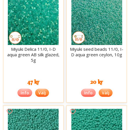
Miyuki Delica 11/0, I-D
Miyuki seed beads 11/0, I-
aqua green AB silk glazed,
D aqua green ceylon, 10g
5g
47 kr
20 kr
Info
Välj
Info
Välj