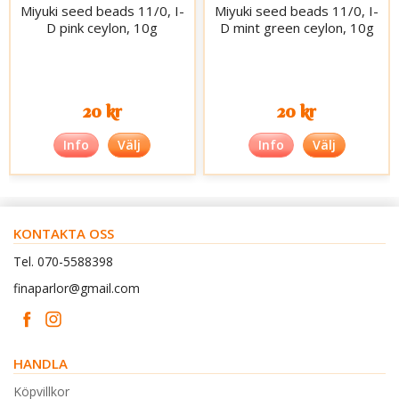
Miyuki seed beads 11/0, I-
Miyuki seed beads 11/0, I-
D pink ceylon, 10g
D mint green ceylon, 10g
20 kr
20 kr
Info
Välj
Info
Välj
KONTAKTA OSS
Tel. 070-5588398
finaparlor@gmail.com
HANDLA
Köpvillkor