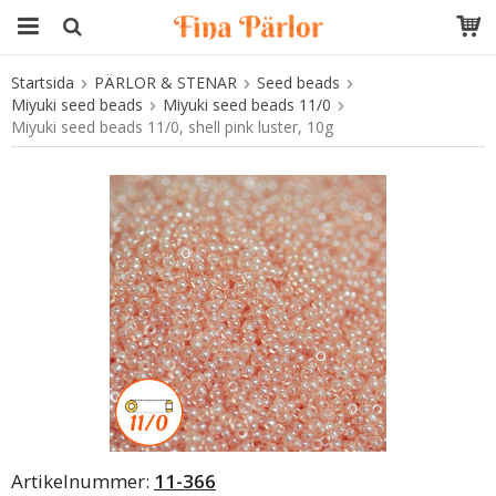
Startsida
PÄRLOR & STENAR
Seed beads
Produkten har blivit tillagd i varukorgen
Miyuki seed beads
Miyuki seed beads 11/0
Miyuki seed beads 11/0, shell pink luster, 10g
Artikelnummer:
11-366