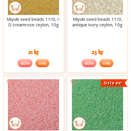
Miyuki seed beads 11/0, I-
Miyuki seed beads 11/0,
D creamrose ceylon, 10g
antique ivory ceylon, 10g
21 kr
23 kr
Info
Välj
Info
Välj
Sista ex!