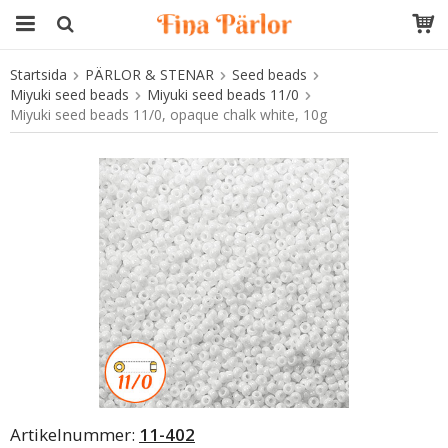
Startsida
PÄRLOR & STENAR
Seed beads
Produkten har blivit tillagd i varukorgen
Miyuki seed beads
Miyuki seed beads 11/0
Miyuki seed beads 11/0, opaque chalk white, 10g
Artikelnummer:
11-402