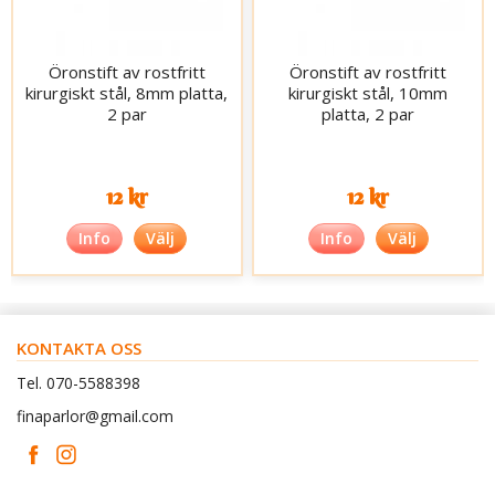
Öronstift av rostfritt
Öronstift av rostfritt
kirurgiskt stål, 8mm platta,
kirurgiskt stål, 10mm
2 par
platta, 2 par
12 kr
12 kr
Info
Välj
Info
Välj
KONTAKTA OSS
Tel. 070-5588398
finaparlor@gmail.com