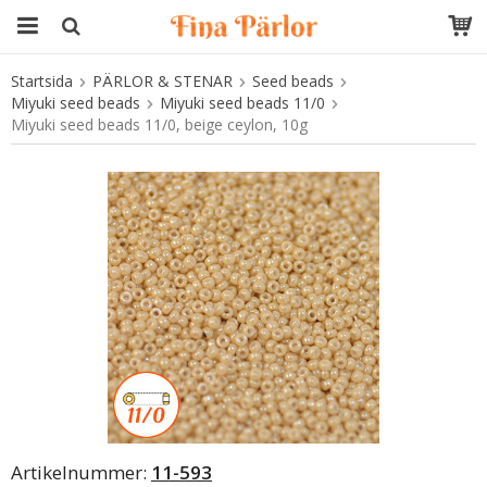
Startsida
PÄRLOR & STENAR
Seed beads
Produkten har blivit tillagd i varukorgen
Miyuki seed beads
Miyuki seed beads 11/0
Miyuki seed beads 11/0, beige ceylon, 10g
Artikelnummer:
11-593