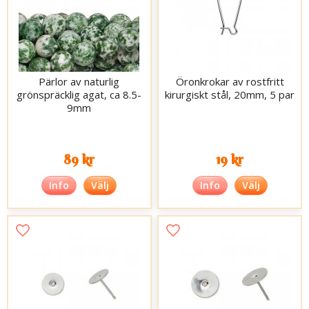
Pärlor av naturlig
Öronkrokar av rostfritt
grönspräcklig agat, ca 8.5-
kirurgiskt stål, 20mm, 5 par
9mm
89 kr
19 kr
Info
Välj
Info
Välj