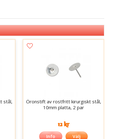
t stål,
Öronstift av rostfritt kirurgiskt stål,
10mm platta, 2 par
12 kr
Info
Välj