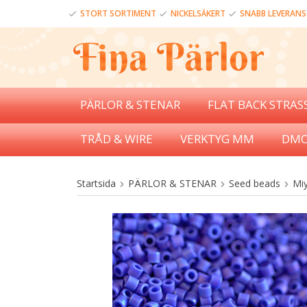
STORT SORTIMENT
NICKELSÄKERT
SNABB LEVERANS
PÄRLOR & STENAR
FLAT BACK STRAS
TRÅD & WIRE
VERKTYG MM
DMC
Startsida
PÄRLOR & STENAR
Seed beads
Miy