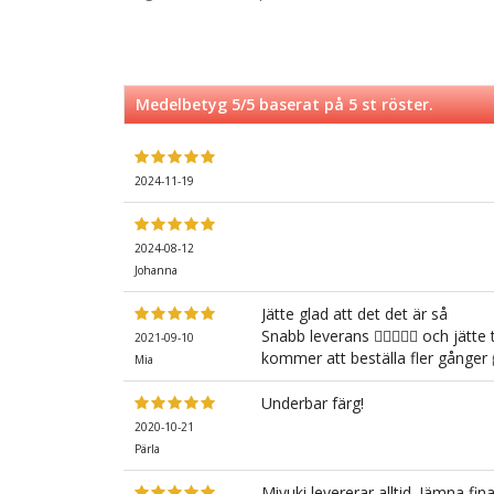
Medelbetyg
5
/5 baserat på
5
st röster.
2024-11-19
2024-08-12
Johanna
Jätte glad att det det är så
Snabb leverans 👍🏻👍🏻😃 och jätt
2021-09-10
kommer att beställa fler gånger 
Mia
Underbar färg!
2020-10-21
Pärla
Miyuki levererar alltid. Jämna fin