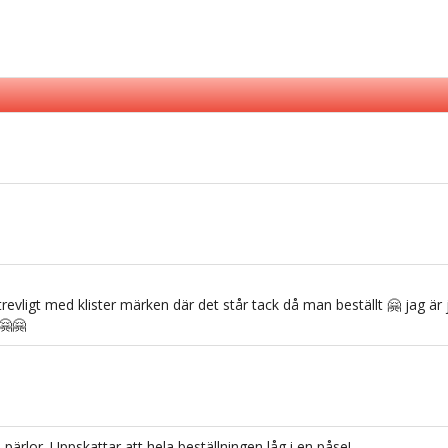
e trevligt med klister märken där det står tack då man beställt 🤗 jag ä
🤗🤗
a pärlor. Uppskattar att hela beställningen låg i en påse!