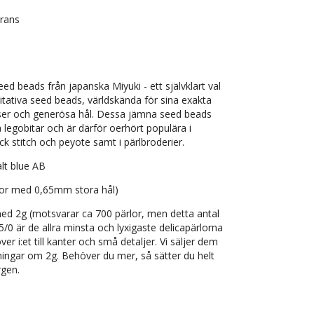
erans
eed beads från japanska Miyuki - ett självklart val
itativa seed beads, världskända för sina exakta
nser och generösa hål. Dessa jämna seed beads
legobitar och är därför oerhört populära i
 stitch och peyote samt i pärlbroderier.
lt blue AB
lor med 0,65mm stora hål)
ed 2g (motsvarar ca 700 pärlor, men detta antal
. 15/0 är de allra minsta och lyxigaste delicapärlorna
 i:et till kanter och små detaljer. Vi säljer dem
ingar om 2g. Behöver du mer, så sätter du helt
rgen.