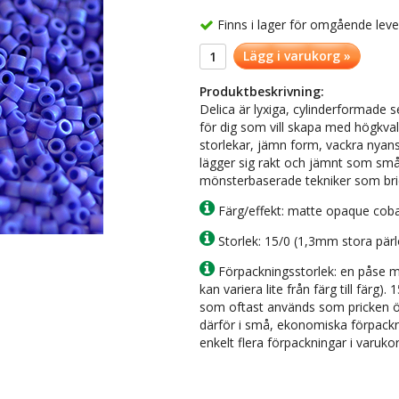
Finns i lager för omgående lev
Lägg i varukorg »
Produktbeskrivning:
Delica är lyxiga, cylinderformade s
för dig som vill skapa med högkval
storlekar, jämn form, vackra nya
lägger sig rakt och jämnt som små 
mönsterbaserade tekniker som brick
Färg/effekt: matte opaque coba
Storlek: 15/0 (1,3mm stora pär
Förpackningsstorlek: en påse m
kan variera lite från färg till färg)
som oftast används som pricken över
därför i små, ekonomiska förpackn
enkelt flera förpackningar i varuko