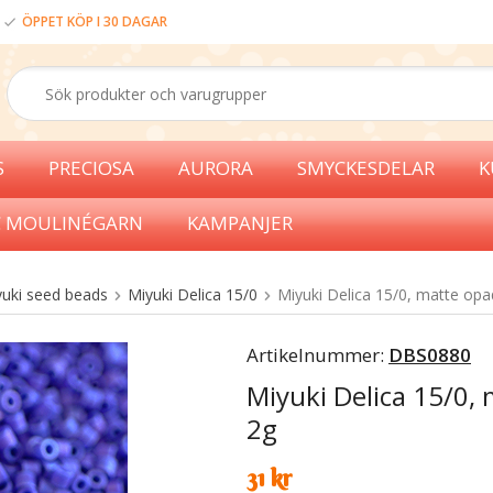
ÖPPET KÖP I 30 DAGAR
S
PRECIOSA
AURORA
SMYCKESDELAR
K
 MOULINÉGARN
KAMPANJER
uki seed beads
Miyuki Delica 15/0
Miyuki Delica 15/0, matte opa
Artikelnummer:
DBS0880
Miyuki Delica 15/0,
2g
31 kr