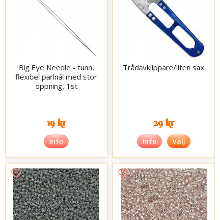
Big Eye Needle - tunn,
Trådavklippare/liten sax
flexibel pärlnål med stor
öppning, 1st
19 kr
29 kr
Info
Info
Välj