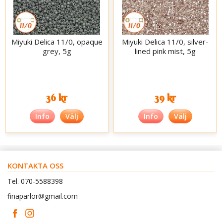
Miyuki Delica 11/0, opaque
Miyuki Delica 11/0, silver-
grey, 5g
lined pink mist, 5g
36 kr
39 kr
Info
Välj
Info
Välj
KONTAKTA OSS
Tel. 070-5588398
finaparlor@gmail.com