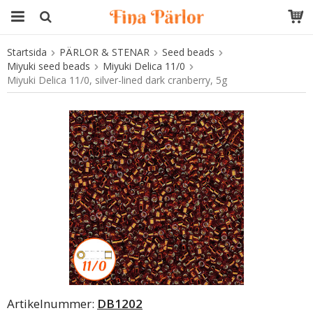
Startsida
PÄRLOR & STENAR
Seed beads
Produkten har blivit tillagd i varukorgen
Miyuki seed beads
Miyuki Delica 11/0
Miyuki Delica 11/0, silver-lined dark cranberry, 5g
Artikelnummer:
DB1202