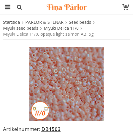
Startsida
PÄRLOR & STENAR
Seed beads
Produkten har blivit tillagd i varukorgen
Miyuki seed beads
Miyuki Delica 11/0
Miyuki Delica 11/0, opaque light salmon AB, 5g
Artikelnummer:
DB1503