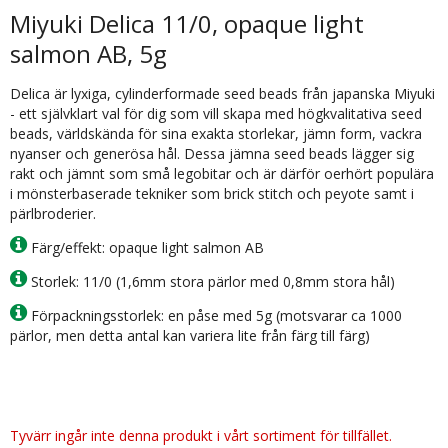
Miyuki Delica 11/0, opaque light
salmon AB, 5g
Delica är lyxiga, cylinderformade seed beads från japanska Miyuki
- ett självklart val för dig som vill skapa med högkvalitativa seed
beads, världskända för sina exakta storlekar, jämn form, vackra
nyanser och generösa hål. Dessa jämna seed beads lägger sig
rakt och jämnt som små legobitar och är därför oerhört populära
i mönsterbaserade tekniker som brick stitch och peyote samt i
pärlbroderier.
Färg/effekt: opaque light salmon AB
Storlek: 11/0 (1,6mm stora pärlor med 0,8mm stora hål)
Förpackningsstorlek: en påse med 5g (motsvarar ca 1000
pärlor, men detta antal kan variera lite från färg till färg)
Tyvärr ingår inte denna produkt i vårt sortiment för tillfället.