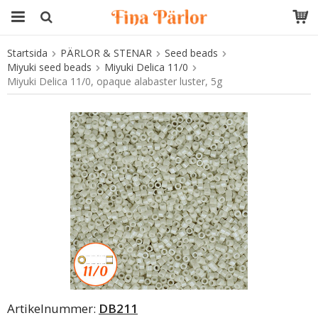
Startsida
PÄRLOR & STENAR
Seed beads
Produkten har blivit tillagd i varukorgen
Miyuki seed beads
Miyuki Delica 11/0
Miyuki Delica 11/0, opaque alabaster luster, 5g
Artikelnummer:
DB211