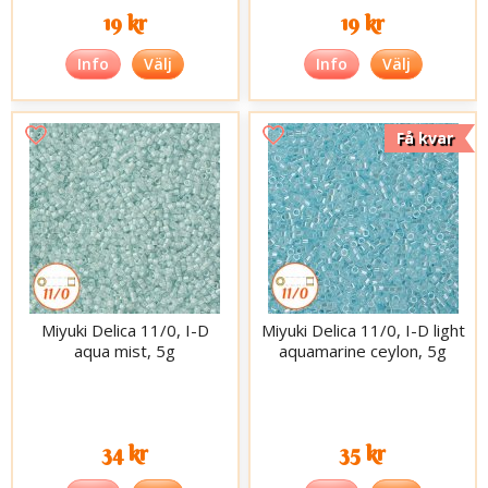
19 kr
19 kr
Info
Välj
Info
Välj
Få kvar
Miyuki Delica 11/0, I-D
Miyuki Delica 11/0, I-D light
aqua mist, 5g
aquamarine ceylon, 5g
34 kr
35 kr