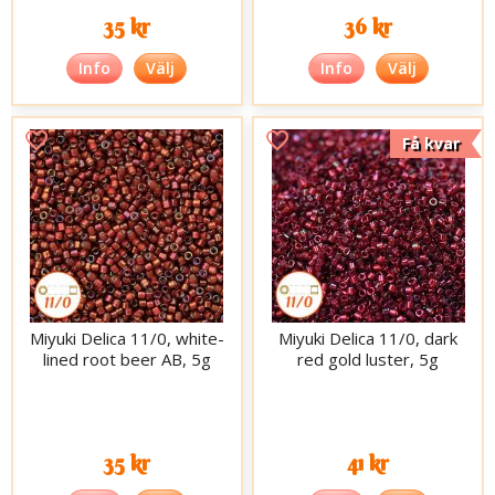
35 kr
36 kr
Info
Välj
Info
Välj
Få kvar
Miyuki Delica 11/0, white-
Miyuki Delica 11/0, dark
lined root beer AB, 5g
red gold luster, 5g
35 kr
41 kr