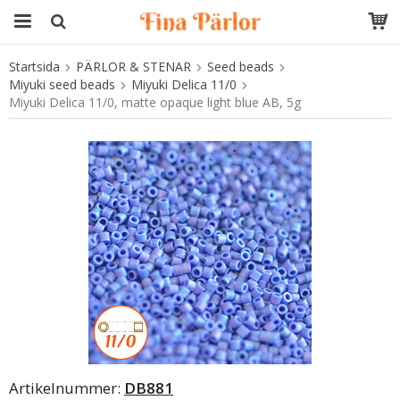
Startsida
PÄRLOR & STENAR
Seed beads
Produkten har blivit tillagd i varukorgen
Miyuki seed beads
Miyuki Delica 11/0
Miyuki Delica 11/0, matte opaque light blue AB, 5g
Artikelnummer:
DB881