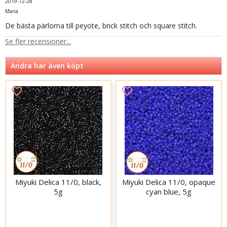
2019-12-28
Maria
De bästa pärlorna till peyote, brick stitch och square stitch.
Se fler recensioner...
Andra har även köpt
Miyuki Delica 11/0, black,
Miyuki Delica 11/0, opaque
5g
cyan blue, 5g