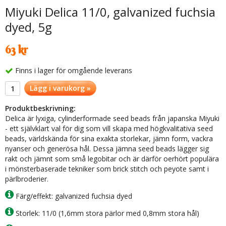
Miyuki Delica 11/0, galvanized fuchsia
dyed, 5g
63 kr
Finns i lager för omgående leverans
Lägg i varukorg »
Produktbeskrivning:
Delica är lyxiga, cylinderformade seed beads från japanska Miyuki
- ett självklart val för dig som vill skapa med högkvalitativa seed
beads, världskända för sina exakta storlekar, jämn form, vackra
nyanser och generösa hål. Dessa jämna seed beads lägger sig
rakt och jämnt som små legobitar och är därför oerhört populära
i mönsterbaserade tekniker som brick stitch och peyote samt i
pärlbroderier.
Färg/effekt: galvanized fuchsia dyed
Storlek: 11/0 (1,6mm stora pärlor med 0,8mm stora hål)