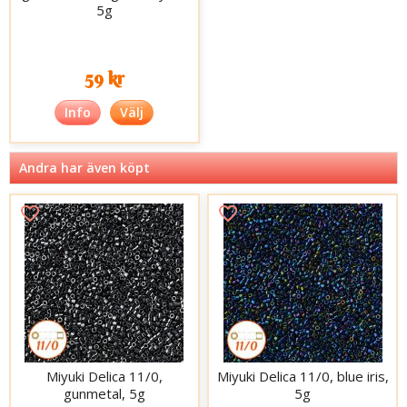
5g
59 kr
Info
Välj
Andra har även köpt
Miyuki Delica 11/0,
Miyuki Delica 11/0, blue iris,
gunmetal, 5g
5g