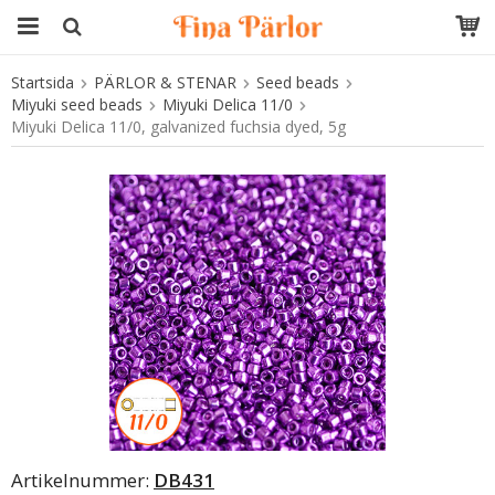
Startsida
PÄRLOR & STENAR
Seed beads
Produkten har blivit tillagd i varukorgen
Miyuki seed beads
Miyuki Delica 11/0
Miyuki Delica 11/0, galvanized fuchsia dyed, 5g
Artikelnummer:
DB431