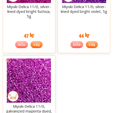
Miyuki Delica 11/0, silver-
Miyuki Delica 11/0, silver-
lined dyed bright fuchsia,
lined dyed bright violet, 5g
5g
47 kr
44 kr
Info
Välj
Info
Välj
Miyuki Delica 11/0,
galvanized magenta dyed,