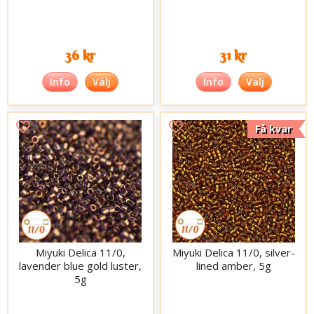
36 kr
31 kr
Info
Välj
Info
Välj
Få kvar
Miyuki Delica 11/0,
Miyuki Delica 11/0, silver-
lavender blue gold luster,
lined amber, 5g
5g