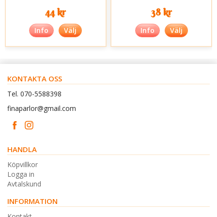
44 kr
38 kr
Info
Välj
Info
Välj
KONTAKTA OSS
Tel. 070-5588398
finaparlor@gmail.com
HANDLA
Köpvillkor
Logga in
Avtalskund
INFORMATION
Kontakt