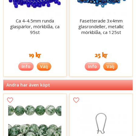
Ca 4-4.5mm runda
Fasetterade 3x4mm
glaspärlor, mörkblåa, ca
glasrondeller, metallic
95st
mörkblåa, ca 125st
19 kr
25 kr
Info
Välj
Info
Välj
Andra har även köpt