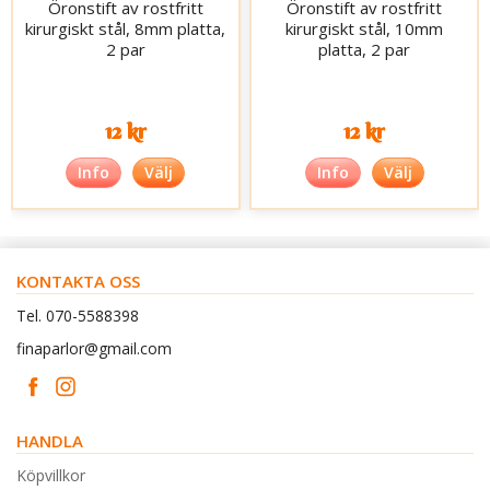
Öronstift av rostfritt
Öronstift av rostfritt
kirurgiskt stål, 8mm platta,
kirurgiskt stål, 10mm
2 par
platta, 2 par
12 kr
12 kr
Info
Välj
Info
Välj
KONTAKTA OSS
Tel. 070-5588398
finaparlor@gmail.com
HANDLA
Köpvillkor