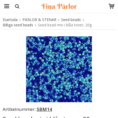
Startsida
PÄRLOR & STENAR
Seed beads
Produkten har blivit tillagd i varukorgen
Billiga seed beads
Seed bead mix i blåa toner, 20g
Artikelnummer:
SBM14