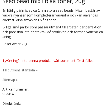
Seed bead mix i blåa toner, 20g
En härlig pärlmix av ca 2mm stora seed beads. Mixen består av
vackra nyanser som kompletterar varandra och kan användas
direkt till dina smycken i blåa toner.
Billiga små pärlor som passar utmärkt till arbeten där perfektion
och precision inte är ett krav då storleken och formen varierar en
aning.
Priset avser 20g.
Tyvärr ingår inte denna produkt i vårt sortiment för tillfället.
Till butikens startsida »
Sitemap »
Artikelnummer:
SBM14
Direktlänk: