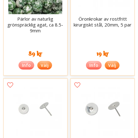
Pärlor av naturlig
Öronkrokar av rostfritt
grönspräcklig agat, ca 8.5-
kirurgiskt stål, 20mm, 5 par
9mm
89 kr
19 kr
Info
Välj
Info
Välj