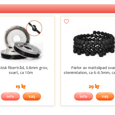
stisk fibertråd, 0.8mm grov,
Pärlor av mattslipad sva
svart, ca 10m
stenimitation, ca 6-6.5mm, c
19 kr
29 kr
Info
Välj
Info
Välj