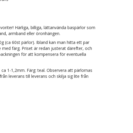
oriter! Härliga, billiga, lättanvända baspärlor som
band, armband eller öronhängen.
g (ca 60st pärlor). Ibland kan man hitta ett par
e med färg. Priset är redan justerat därefter, och
örpackningen för att kompensera för eventuella
: ca 1-1,2mm. Färg: teal. Observera att pärlornas
ån leverans till leverans och skilja sig lite från