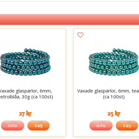
Vaxade glaspärlor, 6mm,
Vaxade glaspärlor, 6mm, tea
etrolblåa, 30g (ca 100st)
(ca 100st)
27 kr
25 kr
Info
Välj
Info
Välj