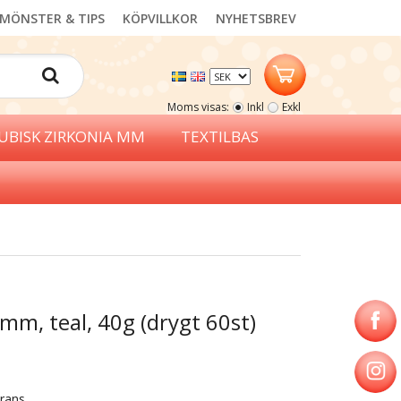
MÖNSTER & TIPS
KÖPVILLKOR
NYHETSBREV
Moms visas:
Inkl
Exkl
UBISK ZIRKONIA MM
TEXTILBAS
mm, teal, 40g (drygt 60st)
erans