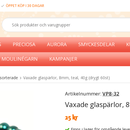
ÖPPET KÖP I 30 DAGAR
S
PRECIOSA
AURORA
SMYCKESDELAR
K
 MOULINÉGARN
KAMPANJER
sorterade
Vaxade glaspärlor, 8mm, teal, 40g (drygt 60st)
Artikelnummer:
VP8-32
Vaxade glaspärlor, 8
25 kr
Finns i lager för omgående lev