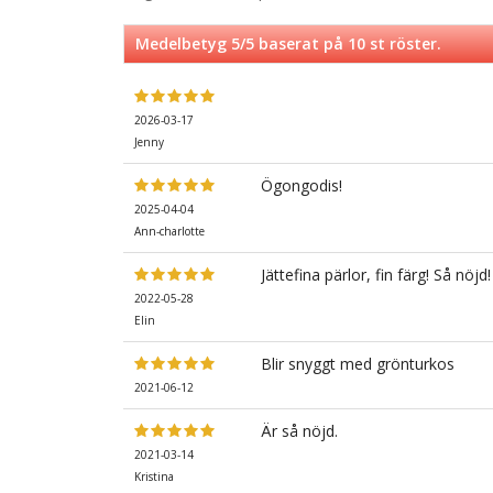
Medelbetyg
5
/5 baserat på
10
st röster.
2026-03-17
Jenny
Ögongodis!
2025-04-04
Ann-charlotte
Jättefina pärlor, fin färg! Så nöjd!
2022-05-28
Elin
Blir snyggt med grönturkos
2021-06-12
Är så nöjd.
2021-03-14
Kristina