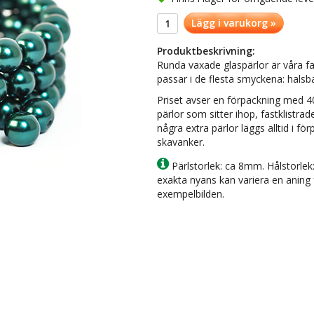
Lägg i varukorg »
Produktbeskrivning:
Runda vaxade glaspärlor är våra fav
passar i de flesta smyckena: hals
Priset avser en förpackning med 40
pärlor som sitter ihop, fastklistrad
några extra pärlor läggs alltid i f
skavanker.
Pärlstorlek: ca 8mm. Hålstorlek
exakta nyans kan variera en aning fr
exempelbilden.