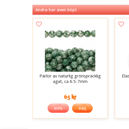
Andra har även köpt
Pärlor av naturlig grönspräcklig
Ela
agat, ca 6.5-7mm
65 kr
Info
Välj