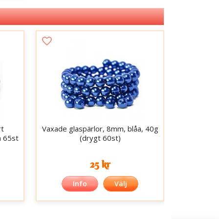
rt
Vaxade glaspärlor, 8mm, blåa, 40g
a 65st
(drygt 60st)
25 kr
Info
Välj