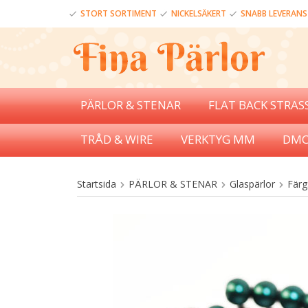
STORT SORTIMENT
NICKELSÄKERT
SNABB LEVERANS
PÄRLOR & STENAR
FLAT BACK STRAS
TRÅD & WIRE
VERKTYG MM
DMC
Startsida
PÄRLOR & STENAR
Glaspärlor
Färg