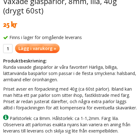
Vaxade glaspärlor, 8mm, lila, 40g
(drygt 60st)
25 kr
Finns i lager för omgående leverans
Lägg i varukorg »
Produktbeskrivning:
Runda vaxade glaspärlor är våra favoriter! Härliga, billiga,
lättanvända baspärlor som passar i de flesta smyckena: halsband,
armband eller öronhängen.
Priset avser en förpackning med 40g (ca 60st pärlor). Ibland kan
man hitta ett par pärlor som sitter ihop, fastklistrade med färg.
Priset är redan justerat därefter, och några extra pärlor läggs
alltid i förpackningen för att kompensera för eventuella skavanker.
Pärlstorlek: ca 8mm. Hålstorlek: ca 1-1,2mm. Färg: lila.
Observera att pärlornas exakta nyans kan variera en aning från
leverans till leverans och skilja sig lite från exempelbilden.