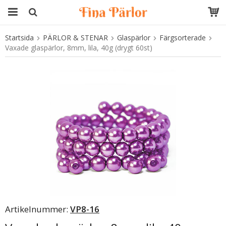
Startsida
PÄRLOR & STENAR
Glaspärlor
Färgsorterade
Produkten har blivit tillagd i varukorgen
Vaxade glaspärlor, 8mm, lila, 40g (drygt 60st)
Artikelnummer:
VP8-16