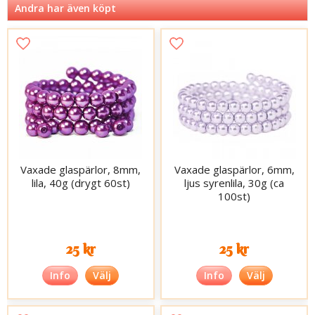
Andra har även köpt
Vaxade glaspärlor, 8mm,
Vaxade glaspärlor, 6mm,
lila, 40g (drygt 60st)
ljus syrenlila, 30g (ca
100st)
25 kr
25 kr
Info
Välj
Info
Välj