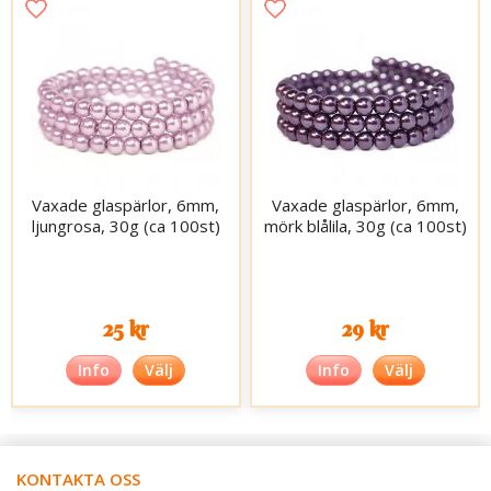
Vaxade glaspärlor, 6mm,
Vaxade glaspärlor, 6mm,
ljungrosa, 30g (ca 100st)
mörk blålila, 30g (ca 100st)
25 kr
29 kr
Info
Välj
Info
Välj
KONTAKTA OSS