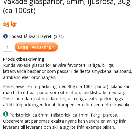
Vaxade glaspärlor, 6mm, ljusrosa, 30g
(ca 100st)
25 kr
Endast få kvar i lagret: (3 st)
Lägg i varukorg »
Produktbeskrivning:
Runda vaxade glaspärlor är våra favoriter! Härliga, billiga,
lättanvända baspärlor som passar i de flesta smyckena: halsband,
armband eller öronhängen.
Priset avser en förpackning med 30g (ca 100st pärlor). Ibland kan
man hitta ett par pärlor som sitter ihop, fastklistrade med färg.
Priset är redan justerat därefter, och några extra pärlor läggs
alltid i förpackningen för att kompensera för eventuella skavanker.
Pärlstorlek: ca 6mm. Hålstorlek: ca 1mm. Färg: ljusrosa.
Observera att pärlornas exakta nyans kan variera en aning från
leverans till leverans och skilja sig lite från exempelbilden.