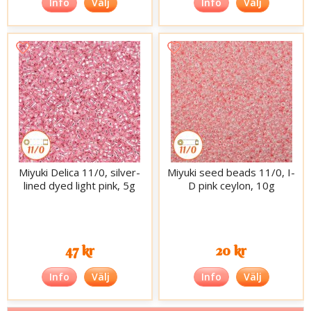
Info
Välj
Info
Välj
Miyuki Delica 11/0, silver-
Miyuki seed beads 11/0, I-
lined dyed light pink, 5g
D pink ceylon, 10g
47 kr
20 kr
Info
Välj
Info
Välj