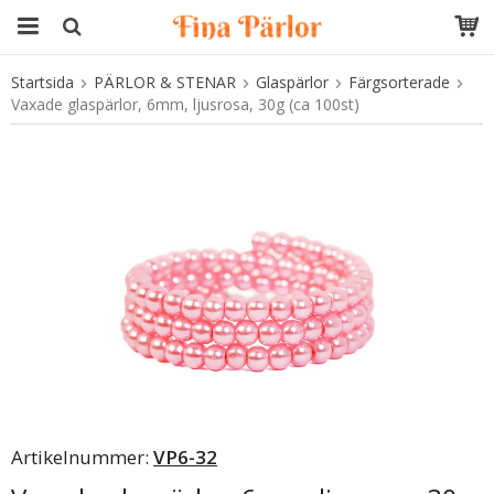
Startsida
PÄRLOR & STENAR
Glaspärlor
Färgsorterade
Produkten har blivit tillagd i varukorgen
Vaxade glaspärlor, 6mm, ljusrosa, 30g (ca 100st)
Artikelnummer:
VP6-32