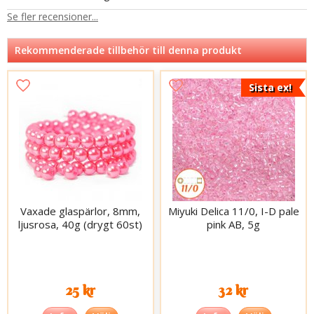
Se fler recensioner...
Rekommenderade tillbehör till denna produkt
Sista ex!
Vaxade glaspärlor, 8mm,
Miyuki Delica 11/0, I-D pale
ljusrosa, 40g (drygt 60st)
pink AB, 5g
25 kr
32 kr