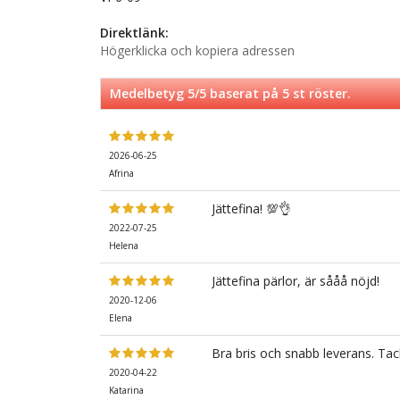
Direktlänk:
Högerklicka och kopiera adressen
Medelbetyg
5
/5 baserat på
5
st röster.
2026-06-25
Afrina
Jättefina! 💯👌
2022-07-25
Helena
Jättefina pärlor, är sååå nöjd!
2020-12-06
Elena
Bra bris och snabb leverans. Tac
2020-04-22
Katarina