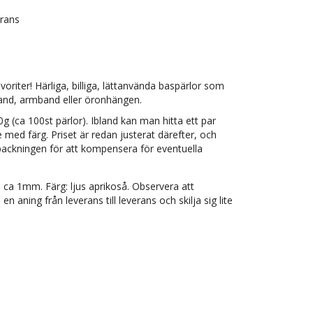
erans
oriter! Härliga, billiga, lättanvända baspärlor som
band, armband eller öronhängen.
g (ca 100st pärlor). Ibland kan man hitta ett par
e med färg. Priset är redan justerat därefter, och
örpackningen för att kompensera för eventuella
 ca 1mm. Färg: ljus aprikoså. Observera att
n aning från leverans till leverans och skilja sig lite