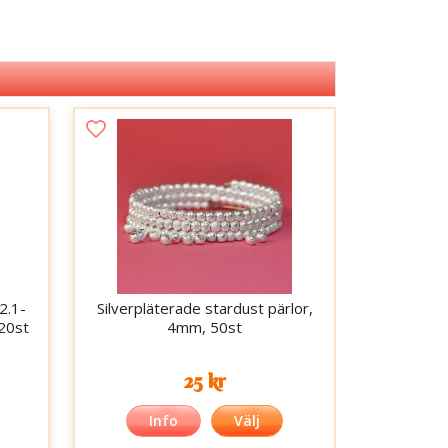
2.1-
Silverpläterade stardust pärlor,
 20st
4mm, 50st
25 kr
Info
Välj