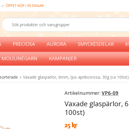
ÖPPET KÖP I 30 DAGAR
S
PRECIOSA
AURORA
SMYCKESDELAR
K
 MOULINÉGARN
KAMPANJER
sorterade
Vaxade glaspärlor, 6mm, ljus aprikosrosa, 30g (ca 100st)
Artikelnummer:
VP6-09
Vaxade glaspärlor, 6
100st)
25 kr