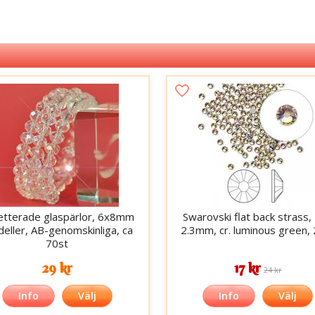
etterade glaspärlor, 6x8mm
Swarovski flat back strass, 
deller, AB-genomskinliga, ca
2.3mm, cr. luminous green,
70st
29 kr
17 kr
24 kr
Info
Välj
Info
Välj