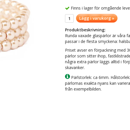
Finns i lager för omgående lev
Lägg i varukorg »
Produktbeskrivning:
Runda vaxade glaspärlor är våra fav
passar i de flesta smyckena: hals
Priset avser en förpackning med 30
pärlor som sitter ihop, fastklistrad
några extra pärlor läggs alltid i f
skavanker.
Pärlstorlek: ca 6mm. Hålstorlek:
pärlornas exakta nyans kan variera e
från exempelbilden.