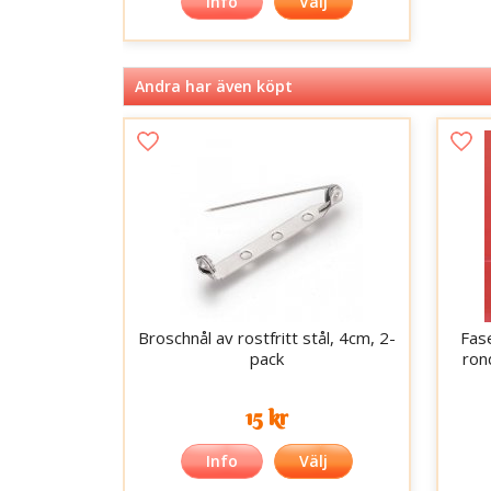
Info
Välj
Andra har även köpt
Broschnål av rostfritt stål, 4cm, 2-
Fas
pack
ron
15 kr
Info
Välj