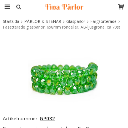
Startsida
PÄRLOR & STENAR
Glaspärlor
Färgsorterade
Produkten har blivit tillagd i varukorgen
Fasetterade glaspärlor, 6x8mm rondeller, AB-ljusgröna, ca 70st
Artikelnummer:
GP032