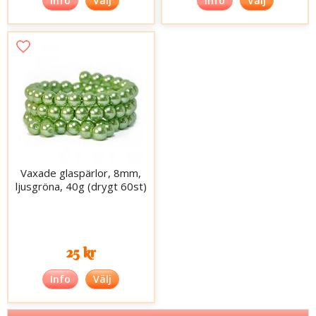
Info
Välj
Info
Välj
Vaxade glaspärlor, 8mm,
ljusgröna, 40g (drygt 60st)
25 kr
Info
Välj