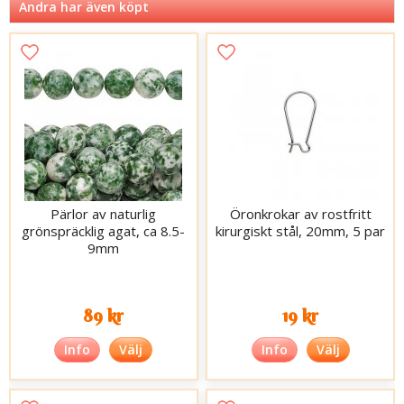
Andra har även köpt
Pärlor av naturlig
Öronkrokar av rostfritt
grönspräcklig agat, ca 8.5-
kirurgiskt stål, 20mm, 5 par
9mm
89 kr
19 kr
Info
Välj
Info
Välj