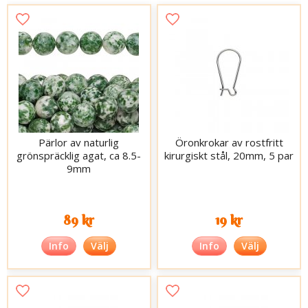
Pärlor av naturlig
Öronkrokar av rostfritt
grönspräcklig agat, ca 8.5-
kirurgiskt stål, 20mm, 5 par
9mm
89 kr
19 kr
Info
Välj
Info
Välj