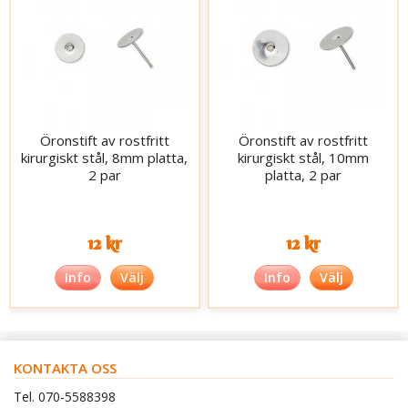
Öronstift av rostfritt
Öronstift av rostfritt
kirurgiskt stål, 8mm platta,
kirurgiskt stål, 10mm
2 par
platta, 2 par
12 kr
12 kr
Info
Välj
Info
Välj
KONTAKTA OSS
Tel. 070-5588398