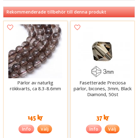
Rekommenderade tillbehör till denna produkt
Pärlor av naturlig
Fasetterade Preciosa
rökkvarts, ca 8.3-8.6mm
pärlor, bicones, 3mm, Black
Diamond, 50st
145 kr
37 kr
Info
Välj
Info
Välj