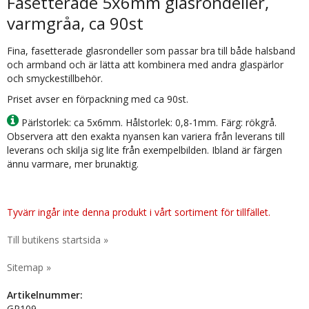
Fasetterade 5x6mm glasrondeller,
varmgråa, ca 90st
Fina, fasetterade glasrondeller som passar bra till både halsband
och armband och är lätta att kombinera med andra glaspärlor
och smyckestillbehör.
Priset avser en förpackning med ca 90st.
Pärlstorlek: ca 5x6mm. Hålstorlek: 0,8-1mm. Färg: rökgrå.
Observera att den exakta nyansen kan variera från leverans till
leverans och skilja sig lite från exempelbilden. Ibland är färgen
ännu varmare, mer brunaktig.
Tyvärr ingår inte denna produkt i vårt sortiment för tillfället.
Till butikens startsida »
Sitemap »
Artikelnummer:
GP109