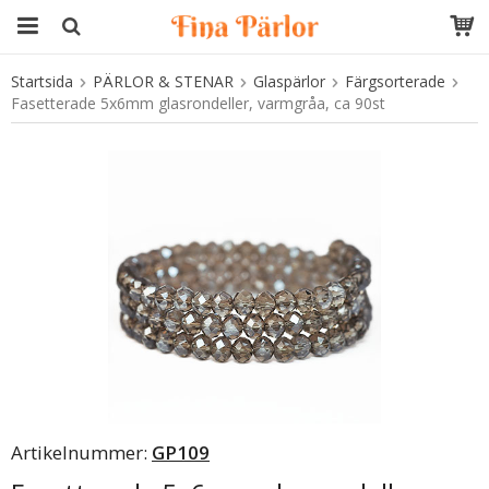
Startsida
PÄRLOR & STENAR
Glaspärlor
Färgsorterade
Produkten har blivit tillagd i varukorgen
Fasetterade 5x6mm glasrondeller, varmgråa, ca 90st
Artikelnummer:
GP109