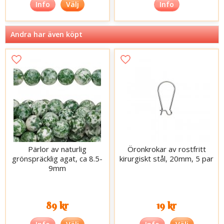
Info
Välj
Info
Andra har även köpt
Pärlor av naturlig
Öronkrokar av rostfritt
grönspräcklig agat, ca 8.5-
kirurgiskt stål, 20mm, 5 par
9mm
89 kr
19 kr