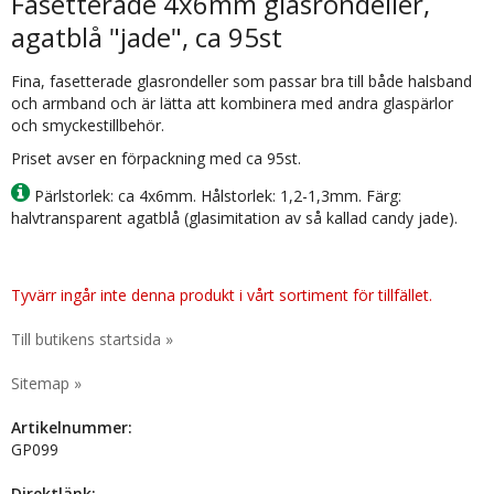
Fasetterade 4x6mm glasrondeller,
agatblå "jade", ca 95st
Fina, fasetterade glasrondeller som passar bra till både halsband
och armband och är lätta att kombinera med andra glaspärlor
och smyckestillbehör.
Priset avser en förpackning med ca 95st.
Pärlstorlek: ca 4x6mm. Hålstorlek: 1,2-1,3mm. Färg:
halvtransparent agatblå (glasimitation av så kallad candy jade).
Tyvärr ingår inte denna produkt i vårt sortiment för tillfället.
Till butikens startsida »
Sitemap »
Artikelnummer:
GP099
Direktlänk: