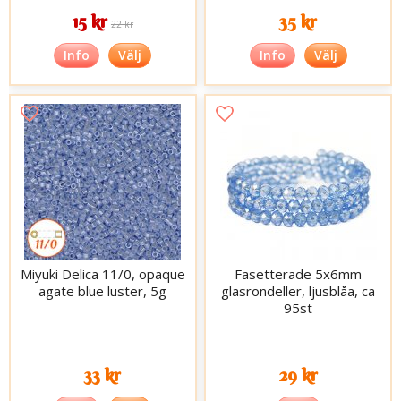
15 kr
35 kr
22 kr
Info
Välj
Info
Välj
Miyuki Delica 11/0, opaque
Fasetterade 5x6mm
agate blue luster, 5g
glasrondeller, ljusblåa, ca
95st
33 kr
29 kr