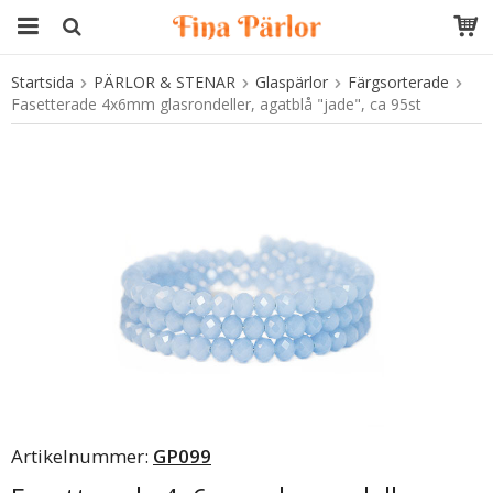
Startsida
PÄRLOR & STENAR
Glaspärlor
Färgsorterade
Produkten har blivit tillagd i varukorgen
Fasetterade 4x6mm glasrondeller, agatblå "jade", ca 95st
Artikelnummer:
GP099