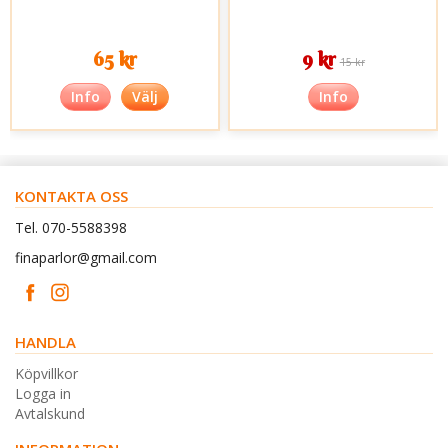
65 kr
9 kr
15 kr
Info
Välj
Info
KONTAKTA OSS
Tel. 070-5588398
finaparlor@gmail.com
HANDLA
Köpvillkor
Logga in
Avtalskund