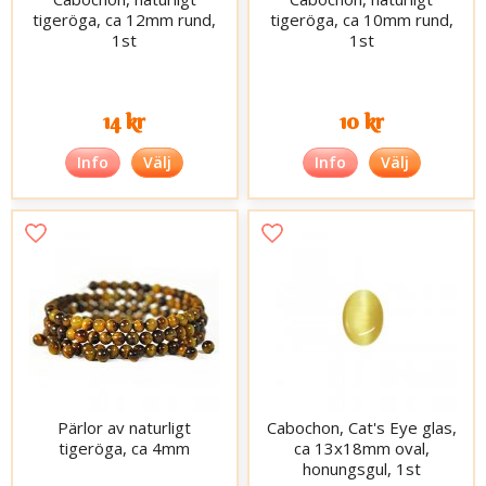
tigeröga, ca 12mm rund,
tigeröga, ca 10mm rund,
1st
1st
14 kr
10 kr
Info
Välj
Info
Välj
Pärlor av naturligt
Cabochon, Cat's Eye glas,
tigeröga, ca 4mm
ca 13x18mm oval,
honungsgul, 1st