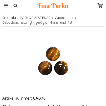
Startsida
PÄRLOR & STENAR
Cabochoner
Produkten har blivit tillagd i varukorgen
Cabochon, naturligt tigeröga, 14mm rund, 1st
Artikelnummer:
CAB76