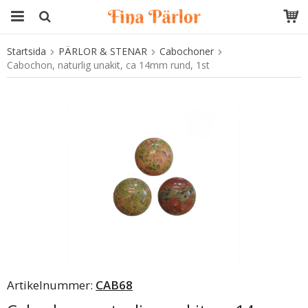
Startsida
PÄRLOR & STENAR
Cabochoner
Produkten har blivit tillagd i varukorgen
Cabochon, naturlig unakit, ca 14mm rund, 1st
Artikelnummer:
CAB68