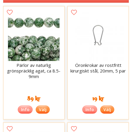
Pärlor av naturlig
Öronkrokar av rostfritt
grönspräcklig agat, ca 8.5-
kirurgiskt stål, 20mm, 5 par
9mm
89 kr
19 kr
Info
Välj
Info
Välj